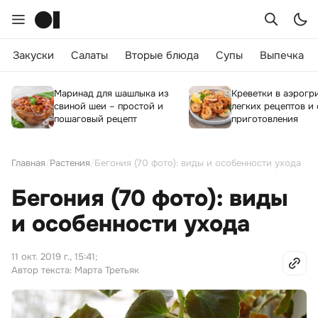
Закуски
Салаты
Вторые блюда
Супы
Выпечка
Маринад для шашлыка из
Креветки в аэрогри
свиной шеи – простой и
легких рецептов и
пошаговый рецепт
приготовления
Главная
/
Растения
/
Бегония (70 фото): виды и особенности ухода
Бегония (70 фото): виды
и особенности ухода
11 окт. 2019 г., 15:41
;
Автор текста: Марта Третьяк