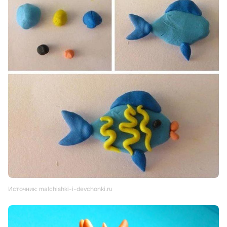
Источник: malchishki-i-devchonki.ru