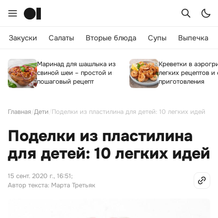
Закуски
Салаты
Вторые блюда
Супы
Выпечка
Маринад для шашлыка из
Креветки в аэрогри
свиной шеи – простой и
легких рецептов и
пошаговый рецепт
приготовления
Главная
/
Дети
/
Поделки из пластилина для детей: 10 легких идей
Поделки из пластилина
для детей: 10 легких идей
15 сент. 2020 г., 16:51
;
Автор текста: Марта Третьяк