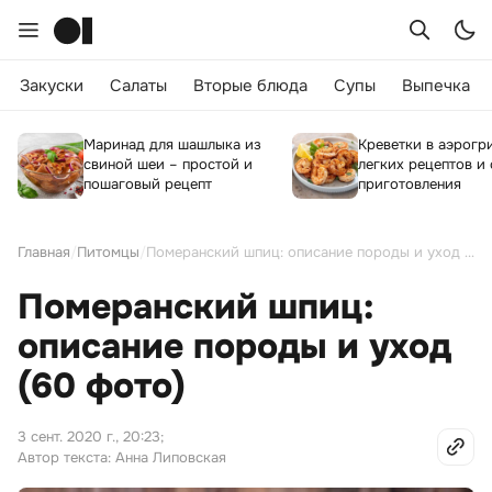
Закуски
Салаты
Вторые блюда
Супы
Выпечка
Маринад для шашлыка из
Креветки в аэрогри
свиной шеи – простой и
легких рецептов и
пошаговый рецепт
приготовления
Главная
/
Питомцы
/
Померанский шпиц: описание породы и уход (60 фото)
Померанский шпиц:
описание породы и уход
(60 фото)
3 сент. 2020 г., 20:23
;
Автор текста: Анна Липовская