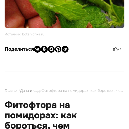
Источник: botanichka.ru
Поделиться
27
Главная
/
Дача и сад
/
Фитофтора на помидорах: как бороться, чем обработать
Фитофтора на
помидорах: как
бороться, чем