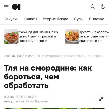
Закуски
Салаты
Вторые блюда
Супы
Выпечка
Маринад для шашлыка из
Креветки в аэрогри
свиной шеи – простой и
легких рецептов и
пошаговый рецепт
приготовления
Главная
/
Дача и сад
/
Тля на смородине: как бороться, чем обработать
Тля на смородине: как
бороться, чем
обработать
9 июня 2020 г., 18:22
;
Автор текста: Юлия Баскина