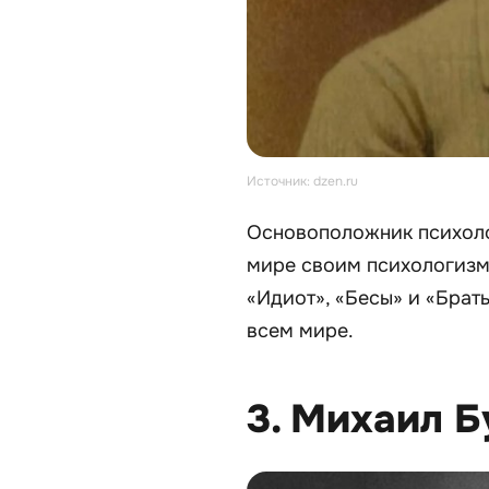
Источник: dzen.ru
Основоположник психоло
мире своим психологизм
«Идиот», «Бесы» и «Брат
всем мире.
3. Михаил Б