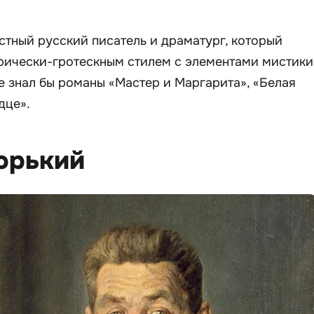
тный русский писатель и драматург, который
рически-гротескным стилем с элементами мистики
не знал бы романы «Мастер и Маргарита», «Белая
дце».
орький