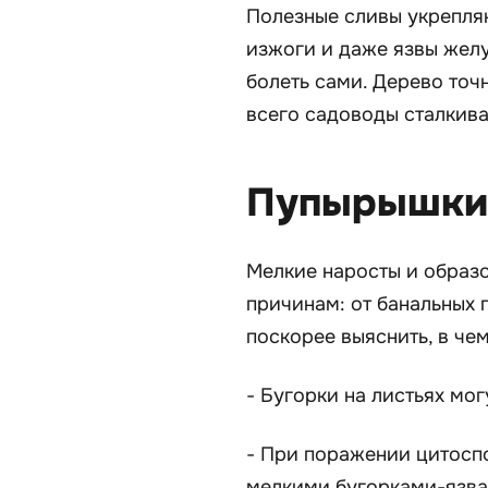
Полезные сливы укрепля
изжоги и даже язвы желуд
болеть сами. Дерево точ
всего садоводы сталкива
Пупырышки 
Мелкие наросты и образо
причинам: от банальных 
поскорее выяснить, в че
- Бугорки на листьях мог
- При поражении цитосп
мелкими бугорками-язва