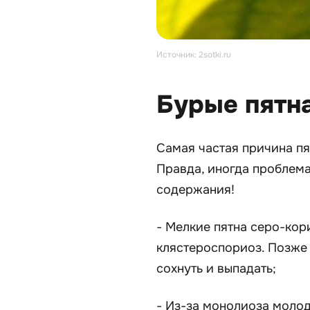
Источник: 2sotki.ru
Бурые пятна
Самая частая причина пя
Правда, иногда проблем
содержания!
- Мелкие пятна серо-кор
клястероспориоз. Позже 
сохнуть и выпадать;
- Из-за монолиоза молод