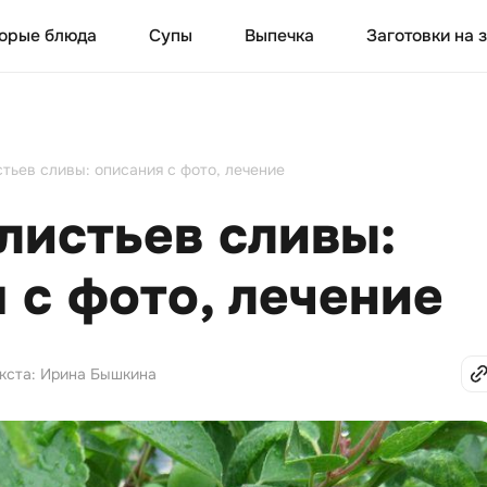
орые блюда
Супы
Выпечка
Заготовки на 
тьев сливы: описания с фото, лечение
листьев сливы:
 с фото, лечение
екста: Ирина Бышкина