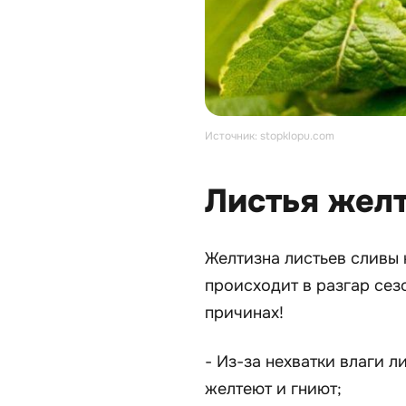
Источник: stopklopu.com
Листья желт
Желтизна листьев сливы 
происходит в разгар се
причинах!
- Из-за нехватки влаги л
желтеют и гниют;