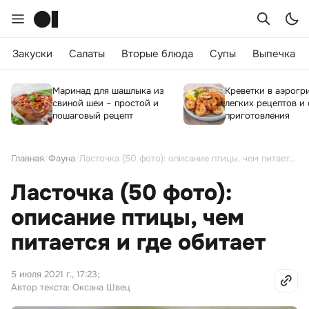
Закуски
Салаты
Вторые блюда
Супы
Выпечка
Маринад для шашлыка из
Креветки в аэрогри
свиной шеи – простой и
легких рецептов и
пошаговый рецепт
приготовления
Главная
/
Фауна
/
Ласточка (50 фото): описание птицы, чем питается и где обитает
Ласточка (50 фото):
описание птицы, чем
питается и где обитает
5 июля 2021 г., 17:23
;
Автор текста: Оксана Швец