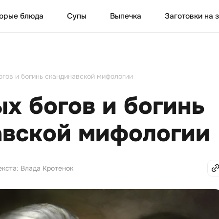
орые блюда
Супы
Выпечка
Заготовки на 
огов и богинь скандинавской мифологии
ых богов и богинь
авской мифологии
екста: Влада Кротенок