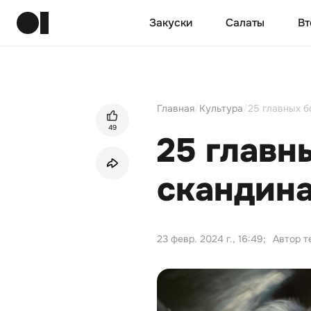
Закуски
Салаты
Вт
Главная
/
Культура
/
25 главных б
49
25 главн
скандин
23 февр. 2024 г., 16:49
;
Автор т