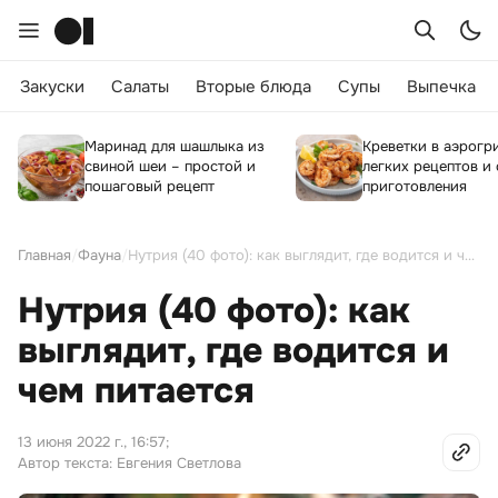
Закуски
Салаты
Вторые блюда
Супы
Выпечка
Маринад для шашлыка из
Креветки в аэрогри
свиной шеи – простой и
легких рецептов и
пошаговый рецепт
приготовления
Главная
/
Фауна
/
Нутрия (40 фото): как выглядит, где водится и чем питается
Нутрия (40 фото): как
выглядит, где водится и
чем питается
13 июня 2022 г., 16:57
;
Автор текста: Евгения Светлова