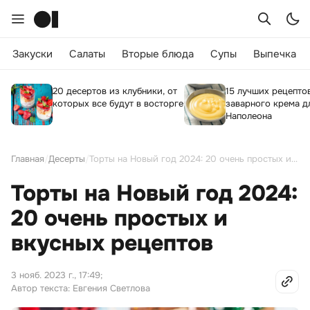
Закуски
Салаты
Вторые блюда
Супы
Выпечка
20 десертов из клубники, от
15 лучших рецепто
которых все будут в восторге
заварного крема д
Наполеона
Главная
/
Десерты
/
Торты на Новый год 2024: 20 очень простых и вкусных рецептов
Торты на Новый год 2024:
20 очень простых и
вкусных рецептов
3 нояб. 2023 г., 17:49
;
Автор текста: Евгения Светлова