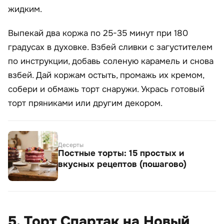
жидким.
Выпекай два коржа по 25-35 минут при 180
градусах в духовке. Взбей сливки с загустителем
по инструкции, добавь соленую карамель и снова
взбей. Дай коржам остыть, промажь их кремом,
собери и обмажь торт снаружи. Укрась готовый
торт пряниками или другим декором.
Десерты
Постные торты: 15 простых и
вкусных рецептов (пошагово)
5. Торт Спартак на Новый