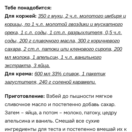
Тебе понадобится:
Для коржей:
350 г муки, 2 ч.л. молотого имбиря и
корицы, по 1 ч.л. молотой гвоздики и мускатного
ореха, 1 с.л. соды, 1 ст.л. разрыхлителя, 0,5 ч.л.
соды, 200 г сливочного масла, 300 г коричневого
сахара, 2 ст.л. патоки или кленового сиропа, 200
мл молока, 1 апельсин, 1 ч.л. ванильного
экстракта, 3 яйца.
Для крема:
600 мл 33% сливок, 1 пакетик
загустителя, 240 г соленой карамели.
Приготовление:
Взбей до пышности мягкое
сливочное масло и постепенно добавь сахар.
Затем – яйца, а потом – молоко, патоку, цедру
апельсина и ваниль. Смешай все сухие
ингредиенты для теста и постепенно вмешай их к