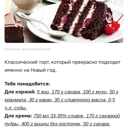
Источник: aussiedlerbote.de
Классический торт, который прекрасно подходит
именно на Новый год.
Тебе понадобится:
Для коржей:
5 яиц, 170 г сахара, 100 г муки, 50 г
крахмала, 30 г какао, 30 г сливочного масла, 0,5
ч.л. соды.
Для крема:
750 мл 33-35% сливок, 170 г сахарной
пудры, 400 г вишни без косточек, 50 г сахара.