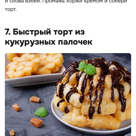
и снова взбей. Промажь коржи кремом и собери
торт.
7. Быстрый торт из
кукурузных палочек