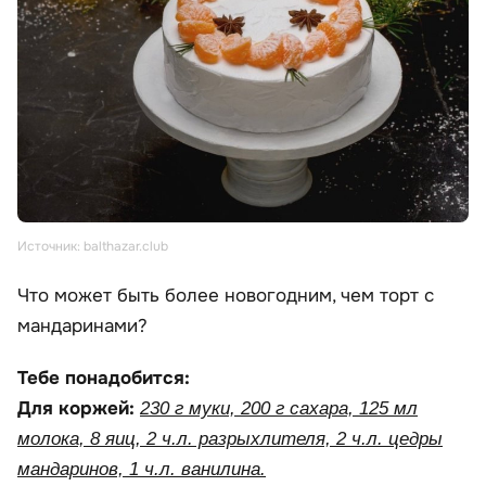
Источник: balthazar.club
Что может быть более новогодним, чем торт с
мандаринами?
Тебе понадобится:
Для коржей:
230 г муки, 200 г сахара, 125 мл
молока, 8 яиц, 2 ч.л. разрыхлителя, 2 ч.л. цедры
мандаринов, 1 ч.л. ванилина.