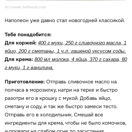
Источник: balthazar.club
Наполеон уже давно стал новогодней классикой.
Тебе понадобится:
Для коржей:
400 г муки, 250 г сливочного масла, 1
яйцо, 200 г сметаны, 1 ч.л. гашеной уксусом соды.
Для крема:
800 мл молока, 4 яйца, 370 г сахара, 80
г муки, 1 г ванилина.
Приготовление:
Отправь сливочное масло на
полчаса в морозилку, натри на терке и быстро
разотри его в крошку с мукой. Добавь яйцо,
сметану и соду, и так же быстро замеси тесто.
Отправь его в холодильник. Смешай все
ингредиенты для крема, чтобы не было комочков,
и провари на слабом огне до загустения,