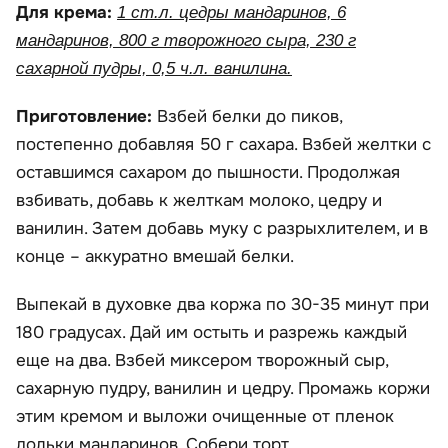
Для крема:
1 ст.л. цедры мандаринов, 6
мандаринов, 800 г творожного сыра, 230 г
сахарной пудры, 0,5 ч.л. ванилина.
Приготовление:
Взбей белки до пиков,
постепенно добавляя 50 г сахара. Взбей желтки с
оставшимся сахаром до пышности. Продолжая
взбивать, добавь к желткам молоко, цедру и
ванилин. Затем добавь муку с разрыхлителем, и в
конце – аккуратно вмешай белки.
Выпекай в духовке два коржа по 30-35 минут при
180 градусах. Дай им остыть и разрежь каждый
еще на два. Взбей миксером творожный сыр,
сахарную пудру, ванилин и цедру. Промажь коржи
этим кремом и выложи очищенные от пленок
дольки мандаринов. Собери торт.