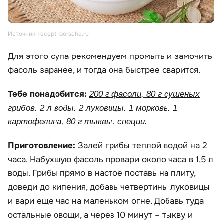
Источник: recept-borscha.ru
Для этого супа рекомендуем промыть и замочить
фасоль заранее, и тогда она быстрее сварится.
Тебе понадобится:
200 г фасоли, 80 г сушеных
грибов, 2 л воды, 2 луковицы, 1 морковь, 1
картофелина, 80 г тыквы, специи.
Приготовление:
Залей грибы теплой водой на 2
часа. Набухшую фасоль провари около часа в 1,5 л
воды. Грибы прямо в настое поставь на плиту,
доведи до кипения, добавь четвертины луковицы
и вари еще час на маленьком огне. Добавь туда
остальные овощи, а через 10 минут – тыкву и