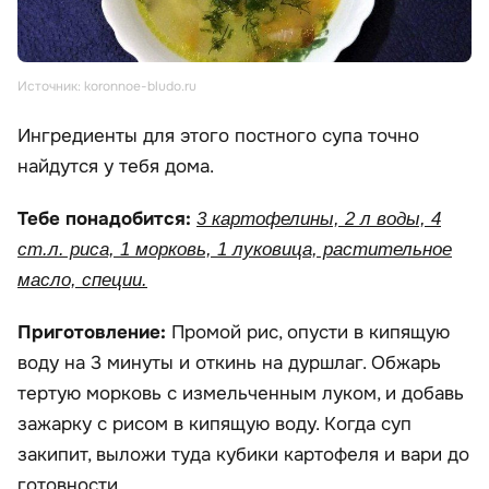
Источник: koronnoe-bludo.ru
Ингредиенты для этого постного супа точно
найдутся у тебя дома.
Тебе понадобится:
3 картофелины, 2 л воды, 4
ст.л. риса, 1 морковь, 1 луковица, растительное
масло, специи.
Приготовление:
Промой рис, опусти в кипящую
воду на 3 минуты и откинь на дуршлаг. Обжарь
тертую морковь с измельченным луком, и добавь
зажарку с рисом в кипящую воду. Когда суп
закипит, выложи туда кубики картофеля и вари до
готовности.