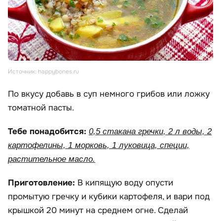
Источник: happybones.ru
По вкусу добавь в суп немного грибов или ложку
томатной пасты.
Тебе понадобится:
0,5 стакана гречки, 2 л воды, 2
картофелины, 1 морковь, 1 луковица, специи,
растительное масло.
Приготовление:
В кипящую воду опусти
промытую гречку и кубики картофеля, и вари под
крышкой 20 минут на среднем огне. Сделай