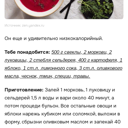
Источник: zen.yandex.ru
Он еще и удивительно низкокалорийный.
Тебе понадобится:
500 г свеклы, 2 моркови, 2
луковицы, 2 стебля сельдерея, 400 г картофеля, 1
яблоко, 1 ст.л. лимонного сока, 3 ст.л. оливкового
масла, чеснок, тмин, специи, травы.
Приготовление:
Залей 1 морковь, 1 луковицу и
сельдерей 1,5 л воды и вари около 40 минут, а
потом процеди бульон. Все остальные овощи и
яблоки нарежь кубиком или соломкой, выложи в
форму, сбрызни оливковым маслом и запекай 40