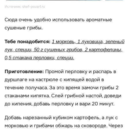
Источник: shef-povar1.ru
Сюда очень удобно использовать ароматные
сушеные грибы.
Тебе понадобится:
1 морковь, 1 луковица, зеленый
лук, специи, 50 г сушеных грибов, 2 картофелины,
0,5 стакана перловки, специи.
Приготовление:
Промой перловку и распарь в
дуршлаге на кастрюле с кипящей водой в
течение получаса. За это время замочи грибы 2
стаканами кипятка. Слей грибной настой, доведи
до кипения, добавь перловку и вари 20 минут.
Добавь нарезанный кубиком картофель, а лук с
морковью и грибами обжарь на сковороде. Через