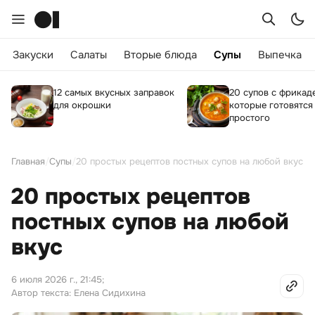
Закуски
Салаты
Вторые блюда
Супы
Выпечка
12 самых вкусных заправок
20 супов с фрикад
для окрошки
которые готовятся
простого
Главная
/
Супы
/
20 простых рецептов постных супов на любой вкус
20 простых рецептов
постных супов на любой
вкус
6 июля 2026 г., 21:45
;
Автор текста: Елена Сидихина