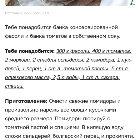
Источник: don-product.ru
Тебе понадобится банка консервированной
фасоли и банка томатов в собственном соку.
Тебе понадобится:
300 г фасоли, 400 г томатов,
2 моркови, 2 стебля сельдерея, 2 помидора, 1 лук-
порей, 1 перец, 1 ст.л. томатной пасты, 5 ст.л.
оливкового масла, 2,5 л воды, 1 ст.л. сахара,
специи.
Приготовление:
Очисти свежие помидоры и
произвольно нарежь все овощи кусочками
среднего размера. Помидоры пюрируй с
томатной пастой и специями. В кипящую воду
сложи сельдерей, болгарский перец и прокипяти.