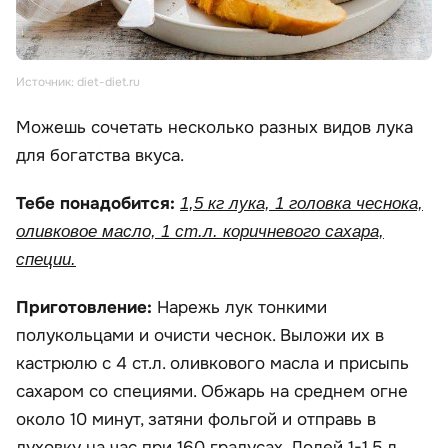
Источник: diet-diet.ru
Можешь сочетать несколько разных видов лука
для богатства вкуса.
Тебе понадобится:
1,5 кг лука, 1 головка чеснока,
оливковое масло, 1 ст.л. коричневого сахара,
специи.
Приготовление:
Нарежь лук тонкими
полукольцами и очисти чеснок. Выложи их в
кастрюлю с 4 ст.л. оливкового масла и присыпь
сахаром со специями. Обжарь на среднем огне
около 10 минут, затяни фольгой и отправь в
духовку на час при 160 градусах. Долей 1-1,5 л