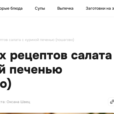
орые блюда
Супы
Выпечка
Заготовки на 
птов салата с куриной печенью (пошагово)
х рецептов салата
й печенью
о)
ста: Оксана Швец