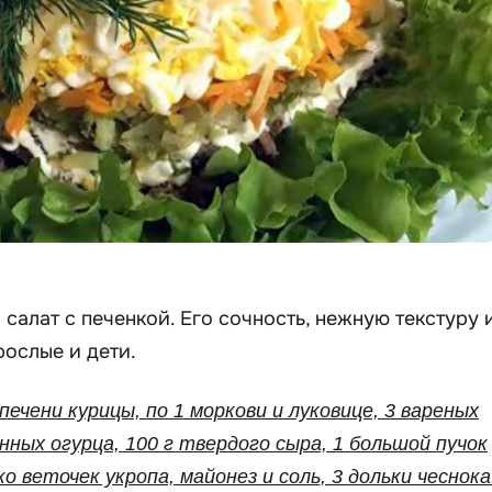
салат с печенкой. Его сочность, нежную текстуру 
рослые и дети.
 печени курицы, по 1 моркови и луковице, 3 вареных
нных огурца, 100 г твердого сыра, 1 большой пучок
о веточек укропа, майонез и соль, 3 дольки чеснока