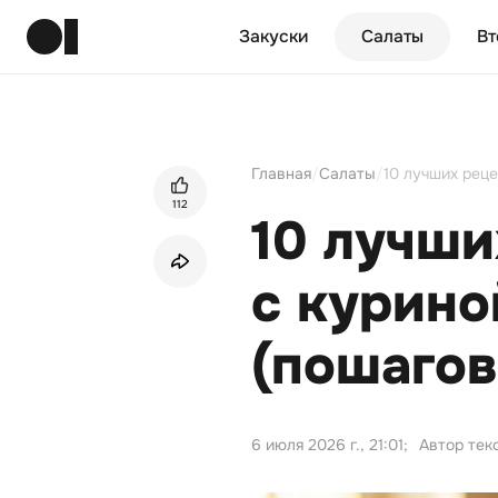
Закуски
Салаты
Вт
Главная
/
Салаты
/
10 лучших реце
112
10 лучши
с курино
(пошагов
6 июля 2026 г., 21:01
;
Автор тек