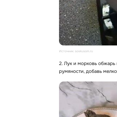
Источник: sovkusom.ru
2. Лук и морковь обжарь
румяности, добавь мелко