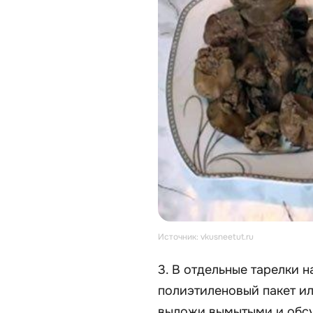
Источник: vkusneetut.ru
3. В отдельные тарелки 
полиэтиленовый пакет и
выложи вымытыми и обсу