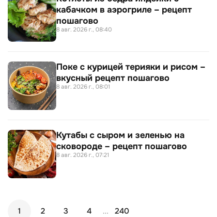
кабачком в аэрогриле – рецепт
пошагово
8 авг. 2026 г., 08:40
Поке с курицей терияки и рисом –
вкусный рецепт пошагово
8 авг. 2026 г., 08:01
Кутабы с сыром и зеленью на
сковороде – рецепт пошагово
8 авг. 2026 г., 07:21
1
2
3
4
...
240