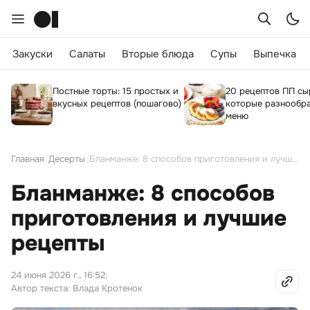
Закуски
Салаты
Вторые блюда
Супы
Выпечка
Постные торты: 15 простых и
20 рецептов ПП сы
вкусных рецептов (пошагово)
которые разнообра
меню
Главная
/
Десерты
/
Бланманже: 8 способов приготовления и лучшие рецепты
Бланманже: 8 способов
приготовления и лучшие
рецепты
24 июня 2026 г., 16:52
;
Автор текста: Влада Кротенок