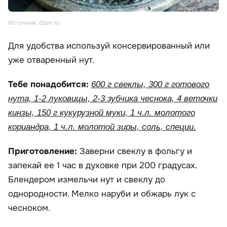
Источник: dzen.ru
Для удобства используй консервированный или
уже отваренный нут.
Тебе понадобится:
600 г свеклы, 300 г готового
нута, 1-2 луковицы, 2-3 зубчика чеснока, 4 веточки
кинзы, 150 г кукурузной муки, 1 ч.л. молотого
кориандра, 1 ч.л. молотой зиры, соль, специи.
Приготовление:
Заверни свеклу в фольгу и
запекай ее 1 час в духовке при 200 градусах.
Блендером измельчи нут и свеклу до
однородности. Мелко наруби и обжарь лук с
чесноком.