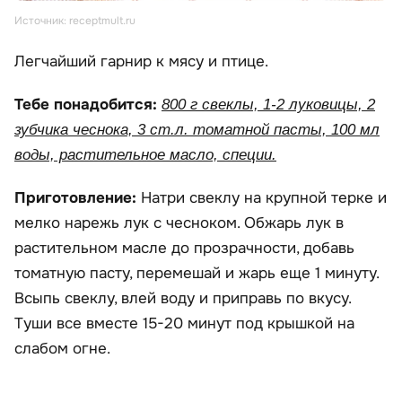
Источник: receptmult.ru
Легчайший гарнир к мясу и птице.
Тебе понадобится:
800 г свеклы, 1-2 луковицы, 2
зубчика чеснока, 3 ст.л. томатной пасты, 100 мл
воды, растительное масло, специи.
Приготовление:
Натри свеклу на крупной терке и
мелко нарежь лук с чесноком. Обжарь лук в
растительном масле до прозрачности, добавь
томатную пасту, перемешай и жарь еще 1 минуту.
Всыпь свеклу, влей воду и приправь по вкусу.
Туши все вместе 15-20 минут под крышкой на
слабом огне.