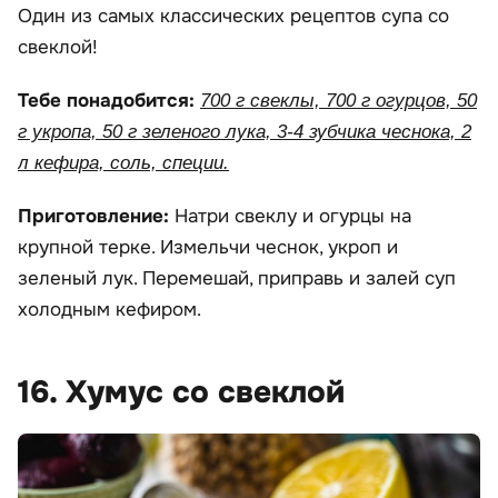
Один из самых классических рецептов супа со
свеклой!
Тебе понадобится:
700 г свеклы, 700 г огурцов, 50
г укропа, 50 г зеленого лука, 3-4 зубчика чеснока, 2
л кефира, соль, специи.
Приготовление:
Натри свеклу и огурцы на
крупной терке. Измельчи чеснок, укроп и
зеленый лук. Перемешай, приправь и залей суп
холодным кефиром.
16. Хумус со свеклой