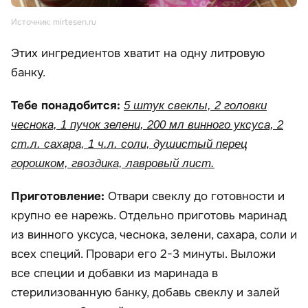
Источник: mirtesen.ru
Этих ингредиентов хватит на одну литровую
банку.
Тебе понадобится:
5 штук свеклы, 2 головки
чеснока, 1 пучок зелени, 200 мл винного уксуса, 2
ст.л. сахара, 1 ч.л. соли, душистый перец
горошком, гвоздика, лавровый лист.
Приготовление:
Отвари свеклу до готовности и
крупно ее нарежь. Отдельно приготовь маринад
из винного уксуса, чеснока, зелени, сахара, соли и
всех специй. Провари его 2-3 минуты. Выложи
все специи и добавки из маринада в
стерилизованную банку, добавь свеклу и залей