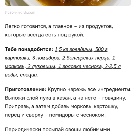
Источник: vk.com
Легко готовится, а главное – из продуктов,
которые всегда есть под рукой.
Тебе понадобится:
1,5 кг говядины, 500 г
картошки, 3 помидора, 2 болгарских перца, 1
морковь, 2 луковицы, 1 головка чеснока, 2-2,5 л
воды, специи.
Приготовление:
Крупно нарежь все ингредиенты.
Выложи слой лука в казан, а на него – говядину.
Приправь, а затем добавь морковь, картошку,
перец и сверху – помидоры с чесноком.
Периодически посыпай овощи любимыми