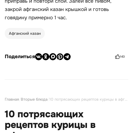
приправь и повтори слои. Залей все пивом,
закрой афганский казан крышкой и готовь
говядину примерно 1 час.
Афганский казан
Поделиться
143
Главная
/
Вторые блюда
/
10 потрясающих рецептов курицы в афганском казане
10 потрясающих
рецептов курицы в