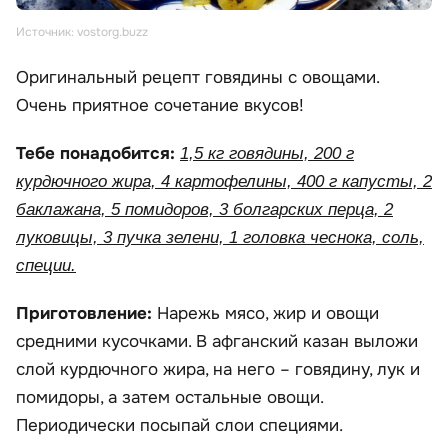
Источник: vostorg.buzz
Оригинальный рецепт говядины с овощами.
Очень приятное сочетание вкусов!
Тебе понадобится:
1,5 кг говядины, 200 г
курдючного жира, 4 картофелины, 400 г капусты, 2
баклажана, 5 помидоров, 3 болгарских перца, 2
луковицы, 3 пучка зелени, 1 головка чеснока, соль,
специи.
Приготовление:
Нарежь мясо, жир и овощи
средними кусочками. В афганский казан выложи
слой курдючного жира, на него – говядину, лук и
помидоры, а затем остальные овощи.
Периодически посыпай слои специями.