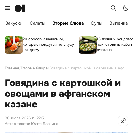
Закуски
Салаты
Вторые блюда
Супы
Выпечка
20 соусов к шашлыку,
15 лучших рецептов
которые придутся по вкусу
приготовить кабач
каждому
сметане
Главная
/
Вторые блюда
/
Говядина с картошкой и овощами в афганском казане
Говядина с картошкой и
овощами в афганском
казане
30 июля 2026 г., 22:51
;
Автор текста: Юлия Баскина