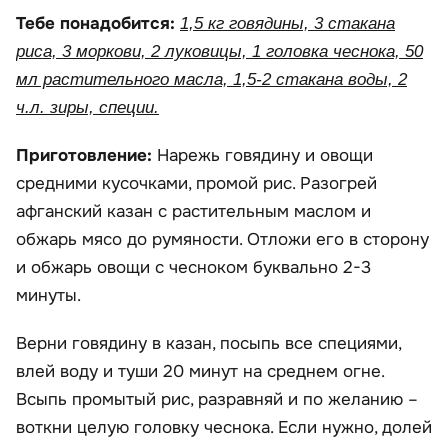
Тебе понадобится:
1,5 кг говядины, 3 стакана
риса, 3 моркови, 2 луковицы, 1 головка чеснока, 50
мл растительного масла, 1,5-2 стакана воды, 2
ч.л. зиры, специи.
Приготовление:
Нарежь говядину и овощи
средними кусочками, промой рис. Разогрей
афганский казан с растительным маслом и
обжарь мясо до румяности. Отложи его в сторону
и обжарь овощи с чесноком буквально 2-3
минуты.
Верни говядину в казан, посыпь все специями,
влей воду и туши 20 минут на среднем огне.
Всыпь промытый рис, разравняй и по желанию –
воткни целую головку чеснока. Если нужно, долей