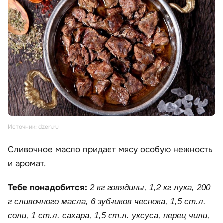
Источник: dzen.ru
Сливочное масло придает мясу особую нежность
и аромат.
Тебе понадобится:
2 кг говядины, 1,2 кг лука, 200
г сливочного масла, 6 зубчиков чеснока, 1,5 ст.л.
соли, 1 ст.л. сахара, 1,5 ст.л. уксуса, перец чили,