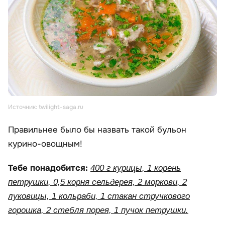
Источник: twilight-saga.ru
Правильнее было бы назвать такой бульон
курино-овощным!
Тебе понадобится:
400 г курицы, 1 корень
петрушки, 0,5 корня сельдерея, 2 моркови, 2
луковицы, 1 кольраби, 1 стакан стручкового
горошка, 2 стебля порея, 1 пучок петрушки.