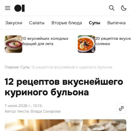
Закуски
Салаты
Вторые блюда
Супы
Выпечка
10 вкуснейших холодных
20 рецептов вкусн
борщей для лета
солянки
Главная
/
Супы
/
12 рецептов вкуснейшего куриного бульона
12 рецептов вкуснейшего
куриного бульона
7 июля 2026 г., 13:13
;
Автор текста: Влада Сахарова