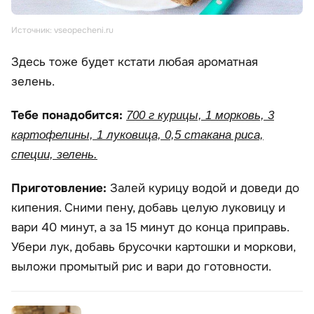
Источник: vseopecheni.ru
Здесь тоже будет кстати любая ароматная
зелень.
Тебе понадобится:
700 г курицы, 1 морковь, 3
картофелины, 1 луковица, 0,5 стакана риса,
специи, зелень.
Приготовление:
Залей курицу водой и доведи до
кипения. Сними пену, добавь целую луковицу и
вари 40 минут, а за 15 минут до конца приправь.
Убери лук, добавь брусочки картошки и моркови,
выложи промытый рис и вари до готовности.