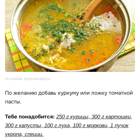
Источник: photorecept.ru
По желанию добавь куркуму или ложку томатной
пасты.
Тебе понадобится:
250 г курицы, 300 г картошки,
300 г капусты, 100 г лука, 100 г моркови, 1 пучок
укропа, специи.