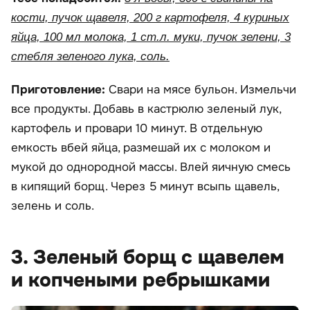
кости, пучок щавеля, 200 г картофеля, 4 куриных
яйца, 100 мл молока, 1 ст.л. муки, пучок зелени, 3
стебля зеленого лука, соль.
Приготовление:
Свари на мясе бульон. Измельчи
все продукты. Добавь в кастрюлю зеленый лук,
картофель и провари 10 минут. В отдельную
емкость вбей яйца, размешай их с молоком и
мукой до однородной массы. Влей яичную смесь
в кипящий борщ. Через 5 минут всыпь щавель,
зелень и соль.
3. Зеленый борщ с щавелем
и копчеными ребрышками