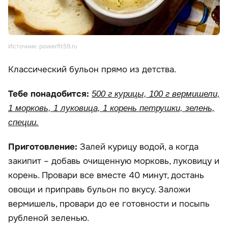
Источник: powerfit59.ru
Классический бульон прямо из детства.
Тебе понадобится:
500 г курицы, 100 г вермишели,
1 морковь, 1 луковица, 1 корень петрушки, зелень,
специи.
Приготовление:
Залей курицу водой, а когда
закипит – добавь очищенную морковь, луковицу и
корень. Провари все вместе 40 минут, достань
овощи и приправь бульон по вкусу. Заложи
вермишель, провари до ее готовности и посыпь
рубленой зеленью.