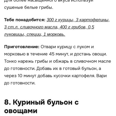
Для более насыщенного вкуса используй
сушеные белые грибы.
Тебе понадобится:
300 г курицы, 3 картофелины,
3 ст.л. сливочного масла, 400 г грибов, 0,5
луковицы, специи, 1 морковь.
Приготовление:
Отвари курицу с луком и
морковью в течение 45 минут, и достань овощи.
Тонко нарежь грибы и обжарь в сливочном масле
до готовности. Добавь их в готовый бульон, а
через 10 минут добавь кусочки картофеля. Вари
до готовности.
8. Куриный бульон с
овощами