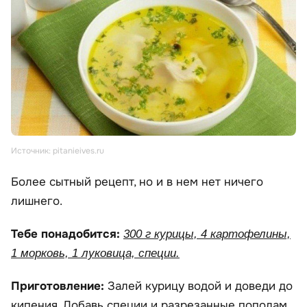
Источник: pitanieives.ru
Более сытный рецепт, но и в нем нет ничего
лишнего.
Тебе понадобится:
300 г курицы, 4 картофелины,
1 морковь, 1 луковица, специи.
Приготовление:
Залей курицу водой и доведи до
кипения. Добавь специи и разрезанные пополам