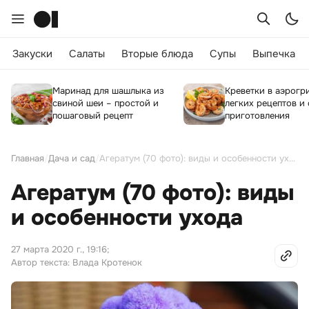
Закуски
Салаты
Вторые блюда
Супы
Выпечка
Маринад для шашлыка из
Креветки в аэрогри
свиной шеи – простой и
легких рецептов и
пошаговый рецепт
приготовления
Главная
/
Дача и сад
/
Агератум (70 фото): виды и особенности ухода
Агератум (70 фото): виды
и особенности ухода
27 марта 2020 г., 19:16
;
Автор текста: Влада Кротенок