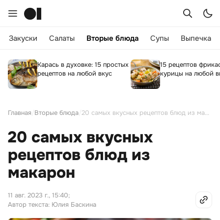
Закуски
Салаты
Вторые блюда
Супы
Выпечка
Карась в духовке: 15 простых
15 рецептов фрика
рецептов на любой вкус
курицы на любой в
Главная
/
Вторые блюда
/
20 самых вкусных рецептов блюд из макарон
20 самых вкусных
рецептов блюд из
макарон
11 авг. 2023 г., 15:40
;
Автор текста: Юлия Баскина