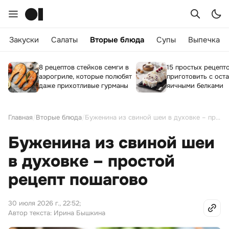
Закуски
Салаты
Вторые блюда
Супы
Выпечка
8 рецептов стейков семги в
15 простых рецепто
аэрогриле, которые полюбят
приготовить с ост
даже прихотливые гурманы
яичными белками
Главная
/
Вторые блюда
/
Буженина из свиной шеи в духовке – простой рецепт пошагово
Буженина из свиной шеи
в духовке – простой
рецепт пошагово
30 июля 2026 г., 22:52
;
Автор текста: Ирина Бышкина