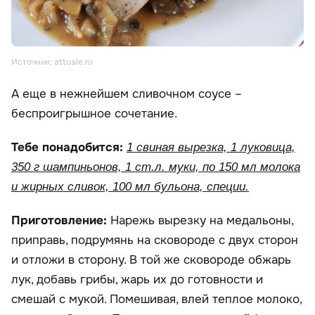
Источник: attuale.ru
А еще в нежнейшем сливочном соусе –
беспроигрышное сочетание.
Тебе понадобится:
1 свиная вырезка, 1 луковица,
350 г шампиньонов, 1 ст.л. муки, по 150 мл молока
и жирных сливок, 100 мл бульона, специи.
Приготовление:
Нарежь вырезку на медальоны,
приправь, подрумянь на сковороде с двух сторон
и отложи в сторону. В той же сковороде обжарь
лук, добавь грибы, жарь их до готовности и
смешай с мукой. Помешивая, влей теплое молоко,