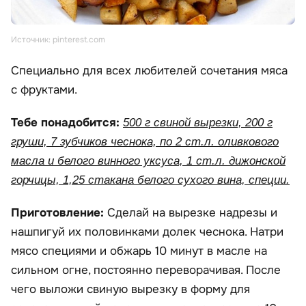
Источник: pinterest.com
Специально для всех любителей сочетания мяса
с фруктами.
Тебе понадобится:
500 г свиной вырезки, 200 г
груши, 7 зубчиков чеснока, по 2 ст.л. оливкового
масла и белого винного уксуса, 1 ст.л. дижонской
горчицы, 1,25 стакана белого сухого вина, специи.
Приготовление:
Сделай на вырезке надрезы и
нашпигуй их половинками долек чеснока. Натри
мясо специями и обжарь 10 минут в масле на
сильном огне, постоянно переворачивая. После
чего выложи свиную вырезку в форму для