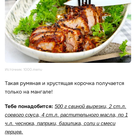
Источник: 1000.menu
Такая румяная и хрустящая корочка получается
только на мангале!
Тебе понадобится:
500 г свиной вырезки, 2 ст.л.
соевого соуса, 4 ст.л. растительного масла, по 1
ч.л. чеснока, паприки, базилика, соли и смеси
перцев.