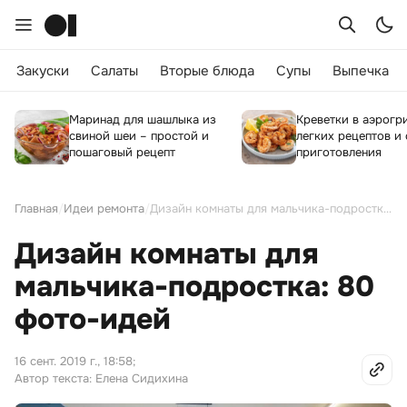
Закуски
Салаты
Вторые блюда
Супы
Выпечка
Маринад для шашлыка из
Креветки в аэрогри
свиной шеи – простой и
легких рецептов и
пошаговый рецепт
приготовления
Главная
/
Идеи ремонта
/
Дизайн комнаты для мальчика-подростка: 80 фото-идей
Дизайн комнаты для
мальчика-подростка: 80
фото-идей
16 сент. 2019 г., 18:58
;
Автор текста: Елена Сидихина