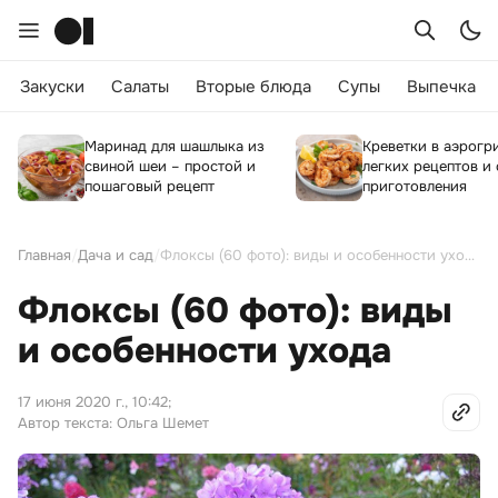
Закуски
Салаты
Вторые блюда
Супы
Выпечка
Маринад для шашлыка из
Креветки в аэрогри
свиной шеи – простой и
легких рецептов и
пошаговый рецепт
приготовления
Главная
/
Дача и сад
/
Флоксы (60 фото): виды и особенности ухода
Флоксы (60 фото): виды
и особенности ухода
17 июня 2020 г., 10:42
;
Автор текста: Ольга Шемет