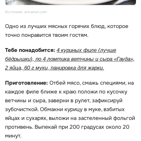
Источник: annahar.com
Одно из лучших мясных горячих блюд, которое
точно понравится твоим гостям.
Тебе понадобится:
4 куриных филе (лучше
бёдрышки), по 4 ломтика ветчины и сыра «Гауда»,
2 яйца, 60 г муки, панировка для жарки.
Приготовление:
Отбей мясо, смажь специями, на
каждое филе ближе к краю положи по кусочку
ветчины и сыра, заверни в рулет, зафиксируй
зубочисткой. Обмакни курицу в муке, взбитых
яйцах и сухарях, выложи на застеленный фольгой
противень. Выпекай при 200 градусах около 20
минут.