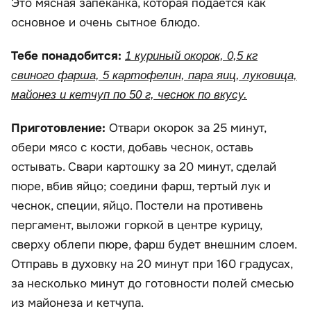
Это мясная запеканка, которая подаётся как
основное и очень сытное блюдо.
Тебе понадобится:
1 куриный окорок, 0,5 кг
свиного фарша, 5 картофелин, пара яиц, луковица,
майонез и кетчуп по 50 г, чеснок по вкусу.
Приготовление:
Отвари окорок за 25 минут,
обери мясо с кости, добавь чеснок, оставь
остывать. Свари картошку за 20 минут, сделай
пюре, вбив яйцо; соедини фарш, тертый лук и
чеснок, специи, яйцо. Постели на противень
пергамент, выложи горкой в центре курицу,
сверху облепи пюре, фарш будет внешним слоем.
Отправь в духовку на 20 минут при 160 градусах,
за несколько минут до готовности полей смесью
из майонеза и кетчупа.