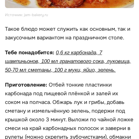
Источник: jam-bakery.ru
Такое блюдо может служить как основным, так и
закусочным вариантом на праздничном столе.
Тебе понадобится:
0,6 кг карбонада, 7
шампиньонов, 100 мл гранатового сока, луковица,
50-70 мл сметаны, 100 г муки, яйцо, зелень.
Приготовление:
Отбей тонкие пластинки
карбонада под пищевой плёнкой и залей их
соком на полчаса. Обжарь лук и грибы, добавь
сметану и измельчённую зелень, подержи под
крышкой около 3 минут. Выложи по чайной ложке
смеси на край карбонадных полосок и заверни в
рулеты (можно скрепить зубочистками), обмакни