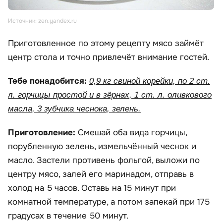
Источник: zen.yandex.ru
Приготовленное по этому рецепту мясо займёт
центр стола и точно привлечёт внимание гостей.
Тебе понадобится:
0,9 кг свиной корейки, по 2 ст.
л. горчицы простой и в зёрнах, 1 ст. л. оливкового
масла, 3 зубчика чеснока, зелень.
Приготовление:
Смешай оба вида горчицы,
порубленную зелень, измельчённый чеснок и
масло. Застели противень фольгой, выложи по
центру мясо, залей его маринадом, отправь в
холод на 5 часов. Оставь на 15 минут при
комнатной температуре, а потом запекай при 175
градусах в течение 50 минут.