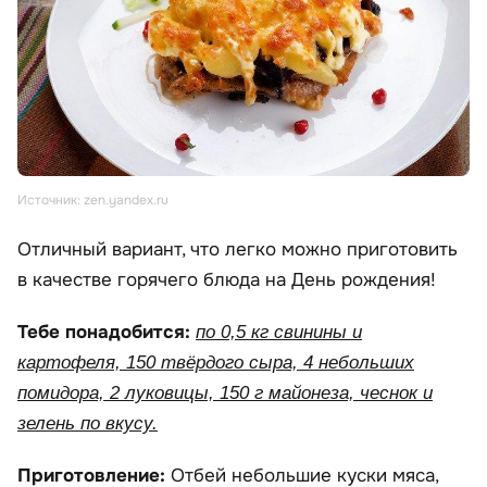
Источник: zen.yandex.ru
Отличный вариант, что легко можно приготовить
в качестве горячего блюда на День рождения!
Тебе понадобится:
по 0,5 кг свинины и
картофеля, 150 твёрдого сыра, 4 небольших
помидора, 2 луковицы, 150 г майонеза, чеснок и
зелень по вкусу.
Приготовление:
Отбей небольшие куски мяса,