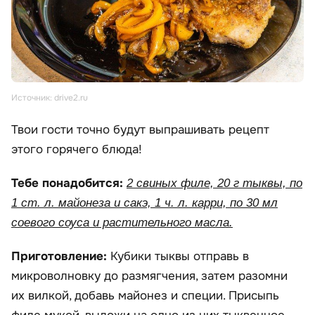
Источник: drive2.ru
Твои гости точно будут выпрашивать рецепт
этого горячего блюда!
Тебе понадобится:
2 свиных филе, 20 г тыквы, по
1 ст. л. майонеза и сакэ, 1 ч. л. карри, по 30 мл
соевого соуса и растительного масла.
Приготовление:
Кубики тыквы отправь в
микроволновку до размягчения, затем разомни
их вилкой, добавь майонез и специи. Присыпь