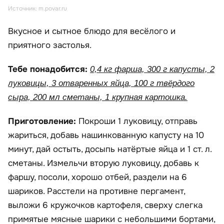
Источник: m.povar.ru
Вкусное и сытное блюдо для весёлого и
приятного застолья.
Тебе понадобится:
0,4 кг фарша, 300 г капусты, 2
луковицы, 3 отваренных яйца, 100 г твёрдого
сыра, 200 мл сметаны, 1 крупная картошка.
Приготовление:
Покроши 1 луковицу, отправь
жариться, добавь нашинкованную капусту на 10
минут, дай остыть, досыпь натёртые яйца и 1 ст. л.
сметаны. Измельчи вторую луковицу, добавь к
фаршу, посоли, хорошо отбей, раздели на 6
шариков. Расстели на противне пергамент,
выложи 6 кружочков картофеля, сверху слегка
примятые мясные шарики с небольшими бортами,