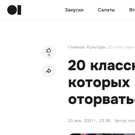
Закуски
Салаты
Вт
Главная
/
Культура
/
20 классных 
71
20 класс
которых
оторвать
25 янв. 2021 г., 23:39
;
Автор тек