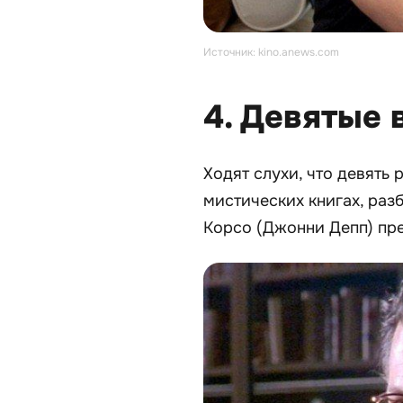
Источник: kino.anews.com
4. Девятые 
Ходят слухи, что девять
мистических книгах, раз
Корсо (Джонни Депп) пре