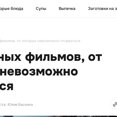
орые блюда
Супы
Выпечка
Заготовки на 
фильмов, от которых невозможно оторваться
ных фильмов, от
 невозможно
ся
ста: Юлия Баскина