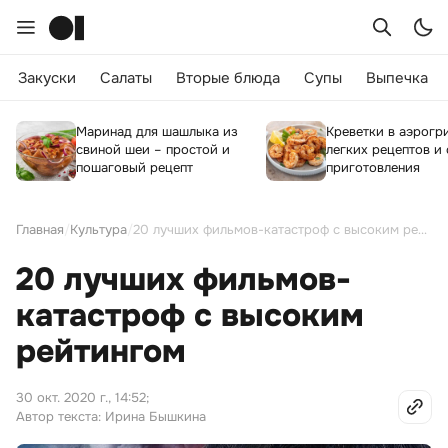
Закуски
Салаты
Вторые блюда
Супы
Выпечка
Маринад для шашлыка из
Креветки в аэрогри
свиной шеи – простой и
легких рецептов и
пошаговый рецепт
приготовления
Главная
/
Культура
/
20 лучших фильмов-катастроф с высоким рейтингом
20 лучших фильмов-
катастроф с высоким
рейтингом
30 окт. 2020 г., 14:52
;
Автор текста: Ирина Бышкина