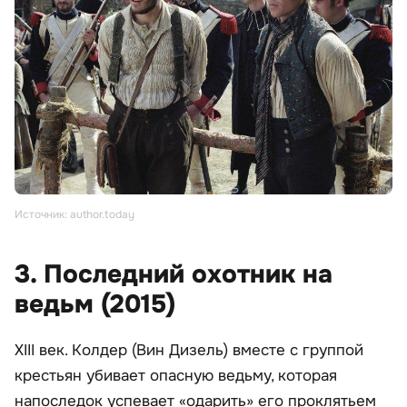
Источник: author.today
3. Последний охотник на
ведьм (2015)
XIII век. Колдер (Вин Дизель) вместе с группой
крестьян убивает опасную ведьму, которая
напоследок успевает «одарить» его проклятьем