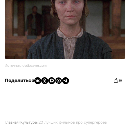
Источник: dvdbeaver.com
Поделиться
39
Главная
/
Культура
/
20 лучших фильмов про супергероев