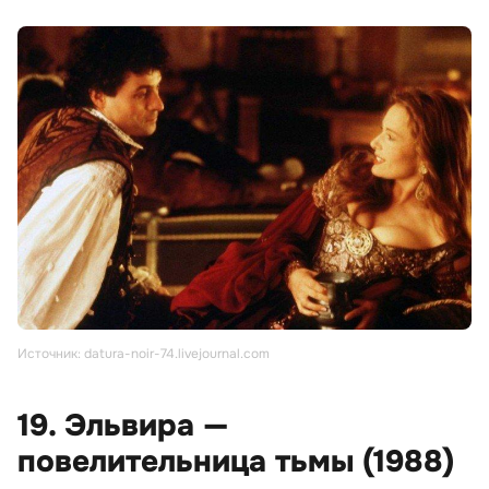
Источник: datura-noir-74.livejournal.com
19. Эльвира —
повелительница тьмы (1988)