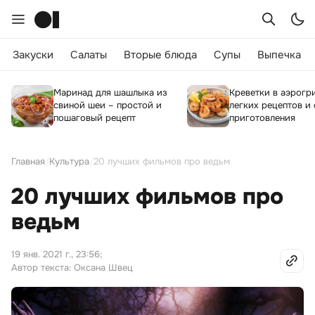
Закуски
Салаты
Вторые блюда
Супы
Выпечка
Маринад для шашлыка из
Креветки в аэрогри
свиной шеи – простой и
легких рецептов и
пошаговый рецепт
приготовления
Главная
/
Культура
/
20 лучших фильмов про ведьм
20 лучших фильмов про
ведьм
19 янв. 2021 г., 23:56
;
Автор текста: Оксана Швец