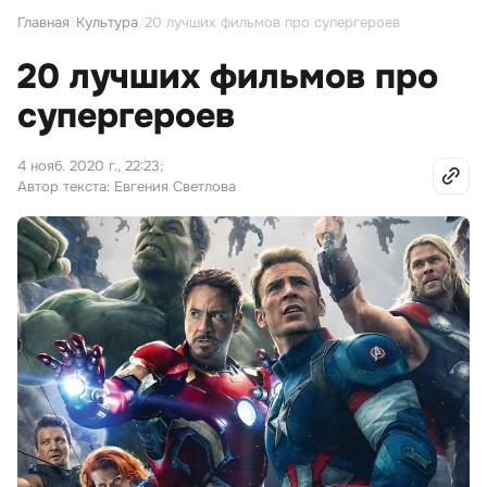
Главная
/
Культура
/
20 лучших фильмов про супергероев
20 лучших фильмов про
супергероев
4 нояб. 2020 г., 22:23
;
Автор текста: Евгения Светлова