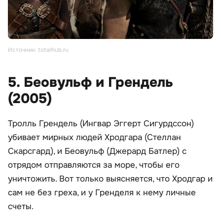
Источник: totalhub.ru
5. Беовульф и Грендель
(2005)
Тролль Грендель (Ингвар Эггерт Сигурдссон)
убивает мирных людей Хродгара (Стеллан
Скарсгард), и Беовульф (Джерард Батлер) с
отрядом отправляются за море, чтобы его
уничтожить. Вот только выясняется, что Хродгар и
сам не без греха, и у Гренделя к нему личные
счеты.