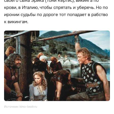
своего сына Эрика (Тони Кертис), викинга по
крови, в Италию, чтобы спрятать и уберечь. Но по
иронии судьбы по дороге тот попадает в рабство
к викингам.
Источник: kino-teatr.ru