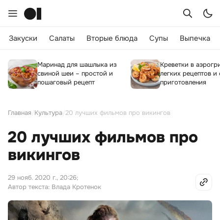
Закуски
Салаты
Вторые блюда
Супы
Выпечка
Маринад для шашлыка из
Креветки в аэрогри
свиной шеи – простой и
легких рецептов и
пошаговый рецепт
приготовления
Главная
/
Культура
/
20 лучших фильмов про викингов
20 лучших фильмов про
викингов
29 нояб. 2020 г., 20:26
;
Автор текста: Влада Кротенок