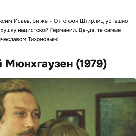
ксим Исаев, он же – Отто фон Штирлиц успешно
хушку нацистской Германии. Да-да, те самые
ячеславом Тихоновым!
й Мюнхгаузен (1979)