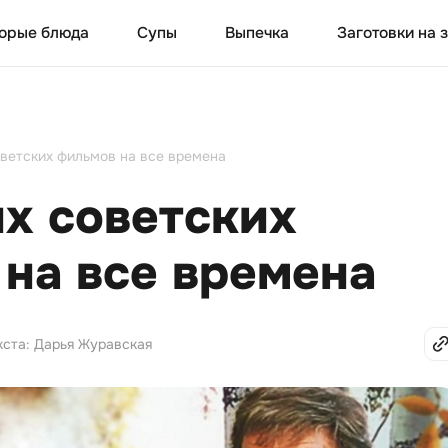
орые блюда
Супы
Выпечка
Заготовки на 
ветских фильмов на все времена
х советских
на все времена
кста: Дарья Журавская