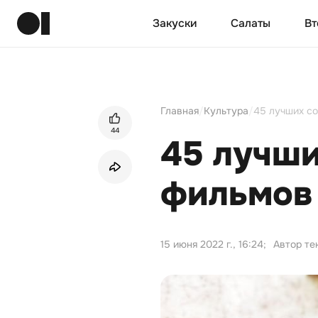
Закуски
Салаты
Вт
Главная
/
Культура
/
45 лучших со
44
45 лучши
фильмов 
15 июня 2022 г., 16:24
;
Автор те