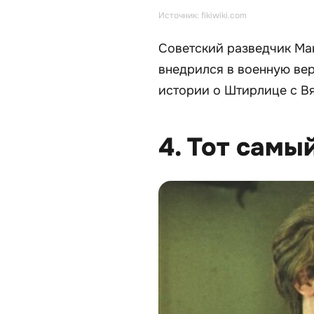
Источник: fikiwiki.com
Советский разведчик Ма
внедрился в военную вер
истории о Штирлице с В
4. Тот самы