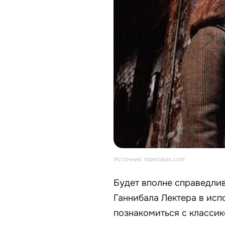
Источник: mpetskas.com
Будет вполне справедлив
Ганнибала Лектера в исп
познакомиться с классик