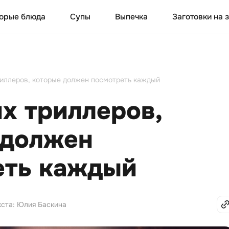
орые блюда
Супы
Выпечка
Заготовки на 
риллеров, которые должен посмотреть каждый
х триллеров,
 должен
еть каждый
кста: Юлия Баскина