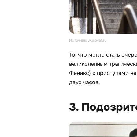
Источник: wpsovet.ru
То, что могло стать оче
великолепным трагическ
Феникс) с приступами не
двух часов.
3. Подозрит