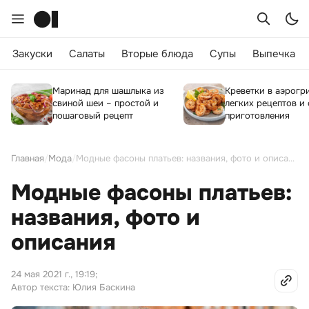
Закуски
Салаты
Вторые блюда
Супы
Выпечка
Маринад для шашлыка из
Креветки в аэрогри
свиной шеи – простой и
легких рецептов и
пошаговый рецепт
приготовления
Главная
/
Мода
/
Модные фасоны платьев: названия, фото и описания
Модные фасоны платьев:
названия, фото и
описания
24 мая 2021 г., 19:19
;
Автор текста: Юлия Баскина