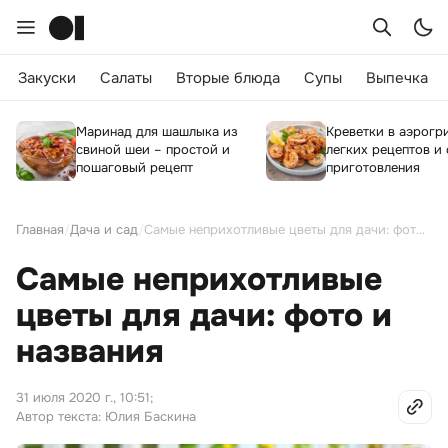
Закуски
Салаты
Вторые блюда
Супы
Выпечка
Маринад для шашлыка из
Креветки в аэрогри
свиной шеи – простой и
легких рецептов и
пошаговый рецепт
приготовления
Главная
/
Дача и сад
/
Самые неприхотливые цветы для дачи: фото и названия
Самые неприхотливые
цветы для дачи: фото и
названия
31 июля 2020 г., 10:51
;
Автор текста: Юлия Баскина