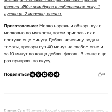
фасоли, 450 г помидоров в собственном соку, 1
луковица, 2 моркови, специи.
Приготовление:
Мелко нарежь и обжарь лук с
морковью до мягкости, потом приправь их и
протуши еще минуту. Добавь чечевицу, воду и
томаты, провари суп 40 минут на слабом огне и
за 10 минут до конца добавь фасоль. В конце еще
раз приправь по вкусу.
Поделиться
117
Главная
/
Супы
/
15 зеленых борщей с щавелем, которые ты точно захочешь съесть