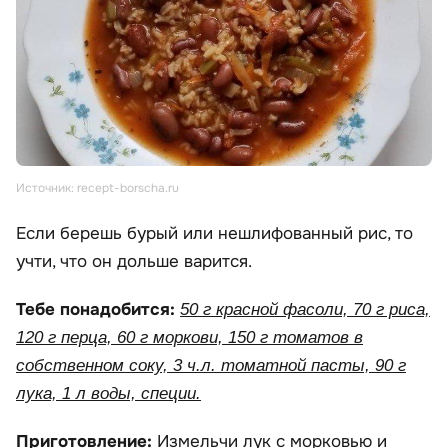
Источник: recept-borscha.ru
Если берешь бурый или нешлифованный рис, то
учти, что он дольше варится.
Тебе понадобится:
50 г красной фасоли, 70 г риса,
120 г перца, 60 г моркови, 150 г томатов в
собственном соку, 3 ч.л. томатной пасты, 90 г
лука, 1 л воды, специи.
Приготовление:
Измельчи лук с морковью и