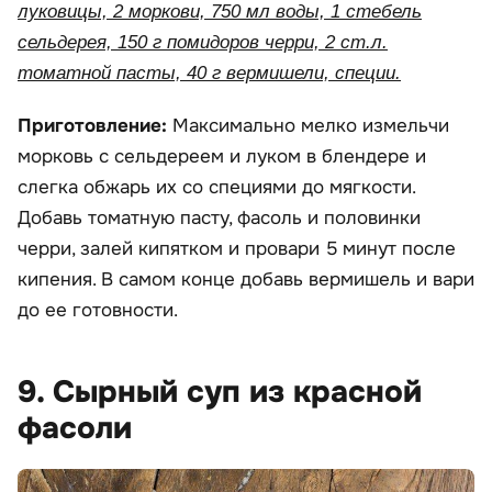
луковицы, 2 моркови, 750 мл воды, 1 стебель
сельдерея, 150 г помидоров черри, 2 ст.л.
томатной пасты, 40 г вермишели, специи.
Приготовление:
Максимально мелко измельчи
морковь с сельдереем и луком в блендере и
слегка обжарь их со специями до мягкости.
Добавь томатную пасту, фасоль и половинки
черри, залей кипятком и провари 5 минут после
кипения. В самом конце добавь вермишель и вари
до ее готовности.
9. Сырный суп из красной
фасоли