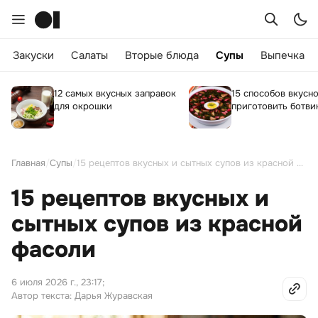
Закуски
Салаты
Вторые блюда
Супы
Выпечка
12 самых вкусных заправок
15 способов вкусн
для окрошки
приготовить ботви
Главная
/
Супы
/
15 рецептов вкусных и сытных супов из красной фасоли
15 рецептов вкусных и
сытных супов из красной
фасоли
6 июля 2026 г., 23:17
;
Автор текста: Дарья Журавская