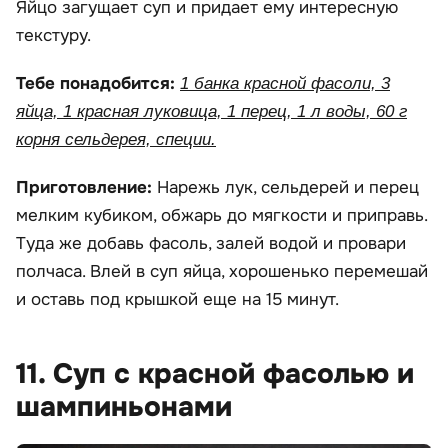
Яйцо загущает суп и придает ему интересную
текстуру.
Тебе понадобится:
1 банка красной фасоли, 3
яйца, 1 красная луковица, 1 перец, 1 л воды, 60 г
корня сельдерея, специи.
Приготовление:
Нарежь лук, сельдерей и перец
мелким кубиком, обжарь до мягкости и приправь.
Туда же добавь фасоль, залей водой и провари
полчаса. Влей в суп яйца, хорошенько перемешай
и оставь под крышкой еще на 15 минут.
11. Суп с красной фасолью и
шампиньонами