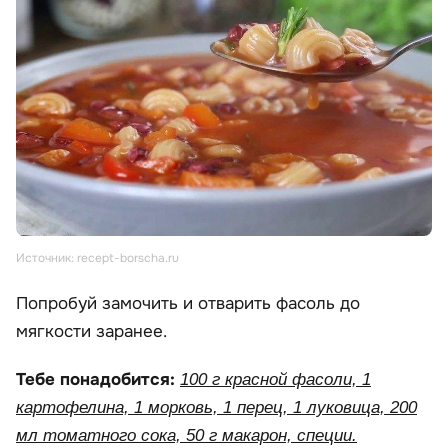
Источник: recept-borscha.ru
Попробуй замочить и отварить фасоль до
мягкости заранее.
Тебе понадобится:
100 г красной фасоли, 1
картофелина, 1 морковь, 1 перец, 1 луковица, 200
мл томатного сока, 50 г макарон, специи.