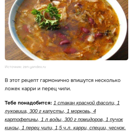
Источник: zen.yandex.ru
В этот рецепт гармонично впишутся несколько
ложек карри и перец чили.
Тебе понадобится:
1 стакан красной фасоли, 1
луковица, 300 г капусты, 1 морковь, 4
картофелины, 1 л воды, 300 г помидоров, 1 пучок
кинзы, 1 перец чили, 1,5 ч.л. карри, специи, чеснок.