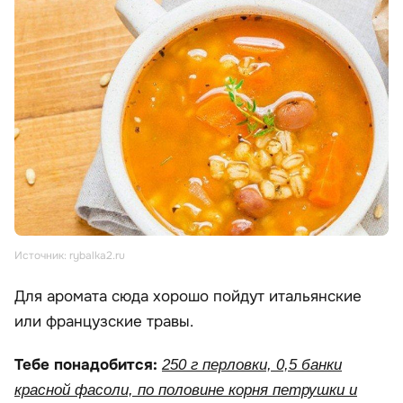
Источник: rybalka2.ru
Для аромата сюда хорошо пойдут итальянские
или французские травы.
Тебе понадобится:
250 г перловки, 0,5 банки
красной фасоли, по половине корня петрушки и