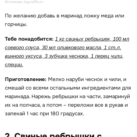
Источник: mycrafts.ru
По желанию добавь в маринад ложку меда или
горчицы.
Тебе понадобится:
1 кг свиных ребрышек, 100 мл
соевого соуса, 30 мл оливкового масла, 1 ст.л.
винного уксуса, 3 зубчика чеснока, 1 перец чили,
специи.
Приготовление:
Мелко наруби чеснок и чили, и
смешай со всеми остальными ингредиентами для
маринада. Нарежь ребрышки на части, замаринуй
их на полчаса, а потом – переложи все в рукав и
запекай 1 час при 180 градусах.
2. Свиные ребрышки с