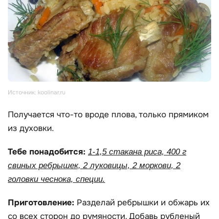
Источник: koolinar.ru
Получается что-то вроде плова, только прямиком
из духовки.
Тебе понадобится:
1-1,5 стакана риса, 400 г
свиных ребрышек, 2 луковицы, 2 моркови, 2
головки чеснока, специи.
Приготовление:
Разделай ребрышки и обжарь их
со всех сторон до румяности. Добавь рубленый