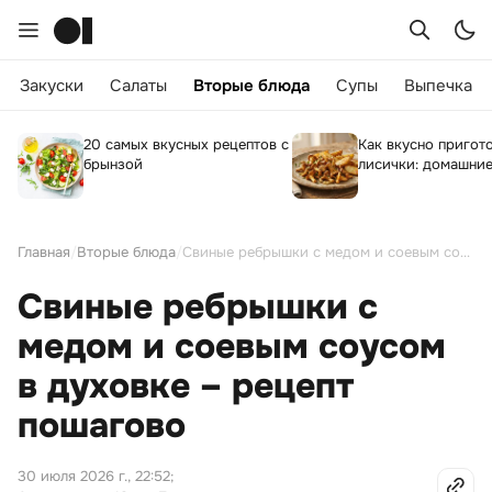
Закуски
Салаты
Вторые блюда
Супы
Выпечка
20 самых вкусных рецептов с
Как вкусно пригот
брынзой
лисички: домашние
Главная
/
Вторые блюда
/
Свиные ребрышки с медом и соевым соусом в духовке – рецепт пошагово
Свиные ребрышки с
медом и соевым соусом
в духовке – рецепт
пошагово
30 июля 2026 г., 22:52
;