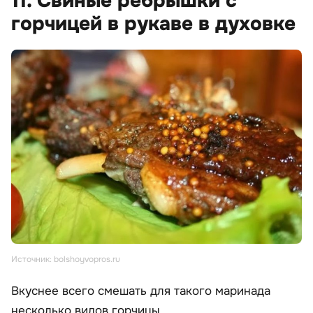
11. Свиные ребрышки с
горчицей в рукаве в духовке
Источник: bolshoyvopros.ru
Вкуснее всего смешать для такого маринада
несколько видов горчицы.