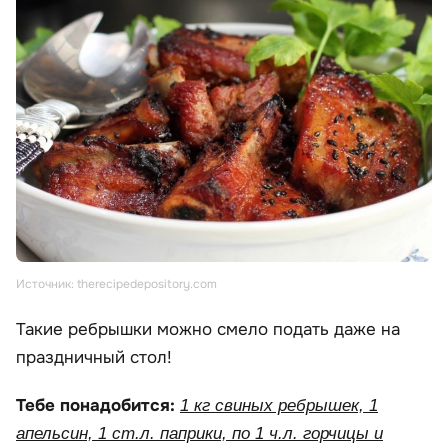
Источник: therecipedepository.com
Такие ребрышки можно смело подать даже на
праздничный стол!
Тебе понадобится:
1 кг свиных ребрышек, 1
апельсин, 1 ст.л. паприки, по 1 ч.л. горчицы и