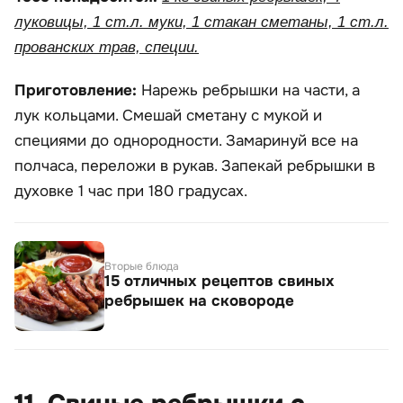
луковицы, 1 ст.л. муки, 1 стакан сметаны, 1 ст.л.
прованских трав, специи.
Приготовление:
Нарежь ребрышки на части, а
лук кольцами. Смешай сметану с мукой и
специями до однородности. Замаринуй все на
полчаса, переложи в рукав. Запекай ребрышки в
духовке 1 час при 180 градусах.
Вторые блюда
15 отличных рецептов свиных
ребрышек на сковороде