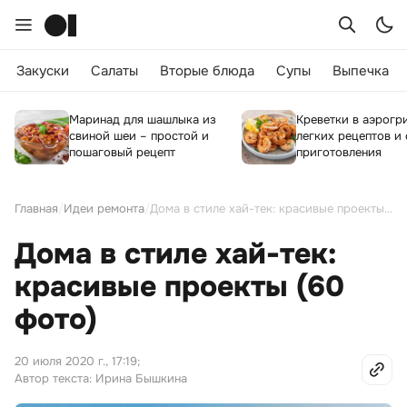
Закуски
Салаты
Вторые блюда
Супы
Выпечка
Маринад для шашлыка из
Креветки в аэрогри
свиной шеи – простой и
легких рецептов и
пошаговый рецепт
приготовления
Главная
/
Идеи ремонта
/
Дома в стиле хай-тек: красивые проекты (60 фото)
Дома в стиле хай-тек:
красивые проекты (60
фото)
20 июля 2020 г., 17:19
;
Автор текста: Ирина Бышкина