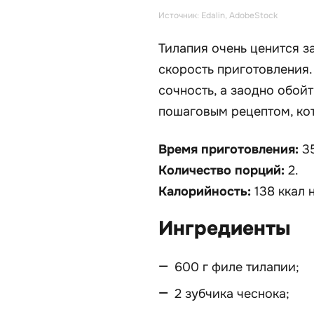
Источник: Edalin, AdobeStock
Тилапия очень ценится з
скорость приготовления.
сочность, а заодно обой
пошаговым рецептом, кот
Время приготовления:
3
Количество порций:
2.
Калорийность:
138 ккал на
Ингредиенты
600 г филе тилапии;
2 зубчика чеснока;