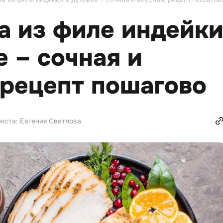
а из филе индейк
е – сочная и
 рецепт пошагово
екста: Евгения Светлова