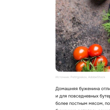
Источник: Petrrgoskov, AdobeStock
Домашняя буженина отлич
и для повседневных буте
более постным мясом, по