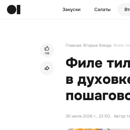
Закуски
Салаты
Вт
Главная
/
Вторые блюда
/
Филе ти
136
Филе тил
в духовк
пошагов
30 июля 2026 г., 22:50
;
Автор т