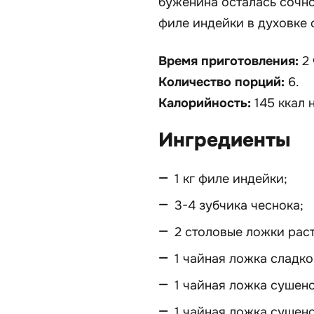
буженина осталась сочн
филе индейки в духовке
Время приготовления:
2
Количество порций:
6.
Калорийность:
145 ккал на
Ингредиенты
1 кг филе индейки;
3-4 зубчика чеснока;
2 столовые ложки рас
1 чайная ложка сладко
1 чайная ложка сушено
1 чайная ложка сушено