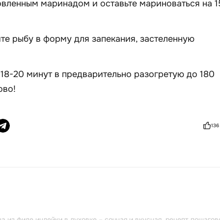
вленным маринадом и оставьте мариноваться на 1
те рыбу в форму для запекания, застеленную
 18-20 минут в предварительно разогретую до 180
ово!
136
а из филе индейки в духовке – сочная и вкусная, рецепт пошагов