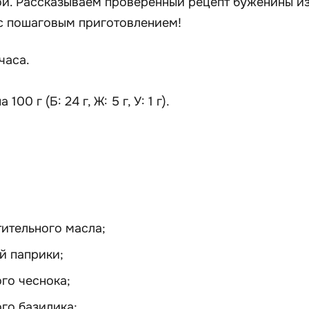
ой. Рассказываем проверенный рецепт буженины и
 с пошаговым приготовлением!
 часа.
 100 г (Б: 24 г, Ж: 5 г, У: 1 г).
тительного масла;
й паприки;
го чеснока;
го базилика;