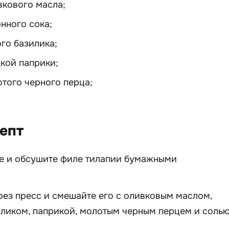
вкового масла;
нного сока;
го базилика;
дкой паприки;
отого черного перца;
епт
те и обсушите филе тилапии бумажными
рез пресс и смешайте его с оливковым маслом,
ликом, паприкой, молотым черным перцем и солью