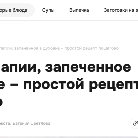
орые блюда
Супы
Выпечка
Заготовки на 
лапии, запеченное в духовке – простой рецепт пошагово
апии, запеченное
е – простой рецеп
о
екста: Евгения Светлова