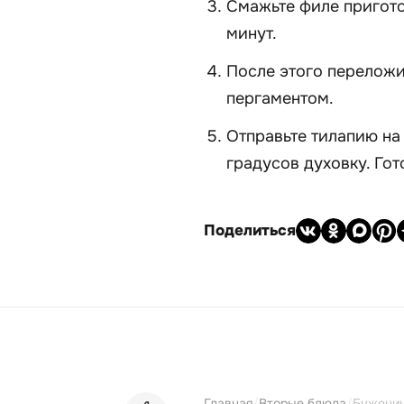
Смажьте филе пригото
минут.
После этого переложи
пергаментом.
Отправьте тилапию на
градусов духовку. Гот
Поделиться
Главная
/
Вторые блюда
/
Буженин