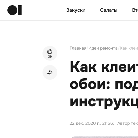
Закуски
Салаты
Вт
Главная
/
Идеи ремонта
/
Как клеи
39
Как клеи
обои: по
инструкц
22 дек. 2020 г., 21:56
;
Автор тек