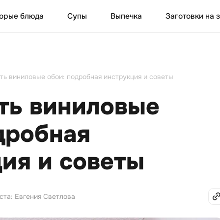
орые блюда
Супы
Выпечка
Заготовки на 
ть виниловые обои: подробная инструкция и советы
ть виниловые
дробная
ия и советы
ста: Евгения Светлова