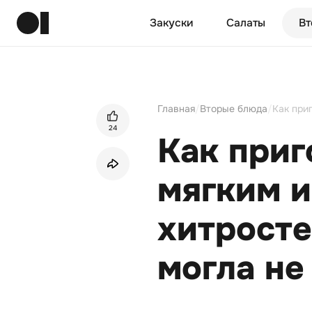
Закуски
Салаты
Вт
Главная
/
Вторые блюда
/
24
Как приг
мягким и
хитросте
могла не