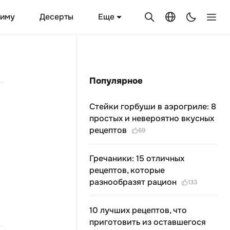
Еще
зиму
Десерты
гким и сочным: 15 хитростей, о которых ты могла не знать
Популярное
Стейки горбуши в аэрогриле: 8
простых и невероятно вкусных
рецептов
69
Гречаники: 15 отличных
рецептов, которые
разнообразят рацион
133
10 лучших рецептов, что
приготовить из оставшегося