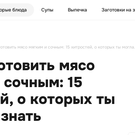
орые блюда
Супы
Выпечка
Заготовки на 
Как приготовить мясо мя
отовить мясо
 сочным: 15
й, о которых ты
 знать