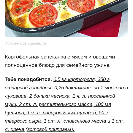
Источник: zen.yandex.ru
Картофельная запеканка с мясом и овощами –
полноценное блюдо для семейного ужина.
Тебе понадобится:
0,5 кг картофеля, 350 г
отварной говядины, 0,25 баклажана, по 1 моркови и
луковице, 2 дольки чеснока, 1 ч. л. просеянной
муки, 2 ст. л. растительного масла, 100 мл
бульона, 1 ч. л. панировочных сухарей, 50 г
твердого сыра, 1 ст. л. сливочного масла и 1 ст.
л. хрена (готовой приправы).