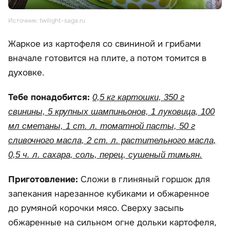
Источник: twilight-saga.ru
Жаркое из картофеля со свининой и грибами
вначале готовится на плите, а потом томится в
духовке.
Тебе понадобится:
0,5 кг картошки, 350 г
свинины, 5 крупных шампиньонов, 1 луковица, 100
мл сметаны, 1 ст. л. томатной пасты, 50 г
сливочного масла, 2 ст. л. растительного масла,
0,5 ч. л. сахара, соль, перец, сушеный тимьян.
Приготовление:
Сложи в глиняный горшок для
запекания нарезанное кубиками и обжаренное
до румяной корочки мясо. Сверху засыпь
обжаренные на сильном огне дольки картофеля,