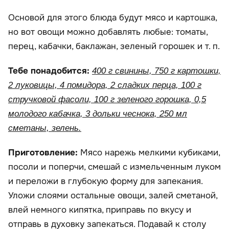
Основой для этого блюда будут мясо и картошка,
но вот овощи можно добавлять любые: томаты,
перец, кабачки, баклажан, зеленый горошек и т. п.
Тебе понадобится:
400 г свинины, 750 г картошки,
2 луковицы, 4 помидора, 2 сладких перца, 100 г
стручковой фасоли, 100 г зеленого горошка, 0,5
молодого кабачка, 3 дольки чеснока, 250 мл
сметаны, зелень.
Приготовление:
Мясо нарежь мелкими кубиками,
посоли и поперчи, смешай с измельченным луком
и переложи в глубокую форму для запекания.
Уложи слоями остальные овощи, залей сметаной,
влей немного кипятка, приправь по вкусу и
отправь в духовку запекаться. Подавай к столу