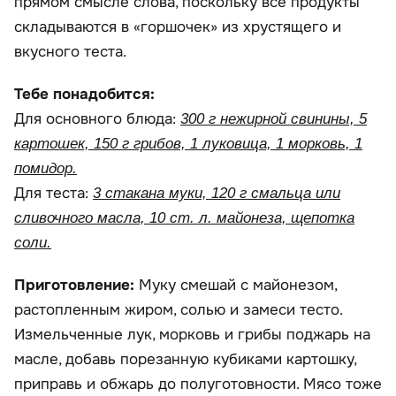
прямом смысле слова, поскольку все продукты
складываются в «горшочек» из хрустящего и
вкусного теста.
Тебе понадобится:
Для основного блюда:
300 г нежирной свинины, 5
картошек, 150 г грибов, 1 луковица, 1 морковь, 1
помидор.
Для теста:
3 стакана муки, 120 г смальца или
сливочного масла, 10 ст. л. майонеза, щепотка
соли.
Приготовление:
Муку смешай с майонезом,
растопленным жиром, солью и замеси тесто.
Измельченные лук, морковь и грибы поджарь на
масле, добавь порезанную кубиками картошку,
приправь и обжарь до полуготовности. Мясо тоже