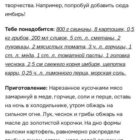
творчества. Например, попробуй добавить сюда
имбирь!
Тебе понадобится:
800 г свинины, 8 картошек, 0,5
кг грибов, 200 мл сливок, 5 ст. л. сметаны, 2
луковицы, 2 мясистых томата, 3 ч. л. горчицы, 1
ст. л. меда, 1 ст. л. томатной пасты, 1 головка
чеснока, 2,5 см свежего корня имбиря, щепотка
карри, 0,25 ч. л. лимонного перца, морская соль.
Приготовление:
Нарезанное кусочками мясо
замаринуй в меде, горчице, соли и перце, оставь
на ночь в холодильнике, утром обжарь на
сильном огне. Лук, чеснок и грибы обжарь на
масле до золотистой корочки. На дно формы
выложи картофель, равномерно распредели