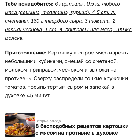
Тебе понадобится:
6 картошек, 0,5 кг любого
мяса (свинина, телятина, курица), 4-5 ст. л.
сметаны, 180 г твердого сыра, 3 томата, 2
дольки чеснока, 1 ст. л. приправы для мяса, 100 мл
молока.
Приготовление:
Картошку и сырое мясо нарежь
небольшими кубиками, смешай со сметаной,
молоком, приправой, чесноком и выложи на
противень. Сверху распредели тонкие кружочки
томатов, посыпь тертым сыром и запекай в
духовке 45 минут.
Вторые блюда
8 бесподобных рецептов картошки
с мясом на противне в духовке