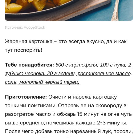
Источник: AdobeStock
Жареная картошка – это всегда вкусно, да и как
тут поспорить!
Тебе понадобится:
600 г картофеля, 100 г лука, 2
зубчика чеснока, 20 г зелени, растительное масло,
соль, молотый черный перец.
Приготовление:
Очисти и нарежь картошку
тонкими ломтиками. Отправь ее на сковороду в
разогретое масло и обжарь 15 минут на огне чуть
выше среднего, помешивая каждые 2-3 минуты.
После чего добавь тонко нарезанный лук, посоли,