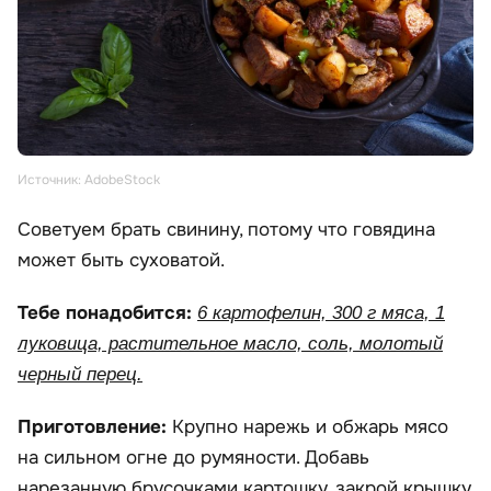
Источник: AdobeStock
Советуем брать свинину, потому что говядина
может быть суховатой.
Тебе понадобится:
6 картофелин, 300 г мяса, 1
луковица, растительное масло, соль, молотый
черный перец.
Приготовление:
Крупно нарежь и обжарь мясо
на сильном огне до румяности. Добавь
нарезанную брусочками картошку, закрой крышку