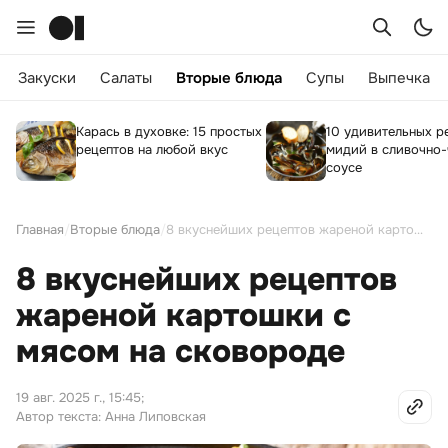
Закуски
Салаты
Вторые блюда
Супы
Выпечка
Карась в духовке: 15 простых
10 удивительных р
рецептов на любой вкус
мидий в сливочно
соусе
Главная
/
Вторые блюда
/
8 вкуснейших рецептов жареной картошки с мясом на сковороде
8 вкуснейших рецептов
жареной картошки с
мясом на сковороде
19 авг. 2025 г., 15:45
;
Автор текста: Анна Липовская