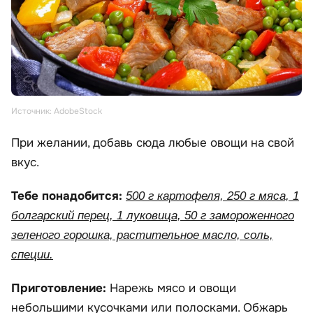
Источник: AdobeStock
При желании, добавь сюда любые овощи на свой
вкус.
Тебе понадобится:
500 г картофеля, 250 г мяса, 1
болгарский перец, 1 луковица, 50 г замороженного
зеленого горошка, растительное масло, соль,
специи.
Приготовление:
Нарежь мясо и овощи
небольшими кусочками или полосками. Обжарь