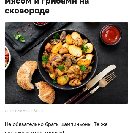
мясом и грибами на
сковороде
Источник: AdobeStock
Не обязательно брать шампиньоны. Те же
лисички – тоже хороши!