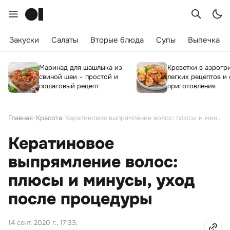
Закуски
Салаты
Вторые блюда
Супы
Выпечка
Маринад для шашлыка из
Креветки в аэрогри
свиной шеи – простой и
легких рецептов и
пошаговый рецепт
приготовления
Главная
/
Красота
/
Кератиновое выпрямление волос: плюсы и минусы, уход после процедуры
Кератиновое
выпрямление волос:
плюсы и минусы, уход
после процедуры
14 сент. 2020 г., 17:33
;