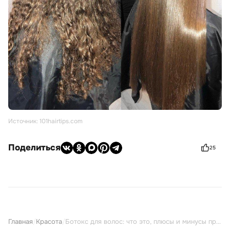
Источник: 101hairtips.com
Поделиться
25
Главная
/
Красота
/
Ботокс для волос: что это, плюсы и минусы процедуры