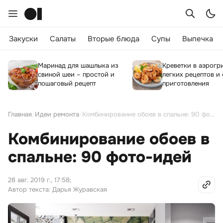
Закуски
Салаты
Вторые блюда
Супы
Выпечка
Маринад для шашлыка из
Креветки в аэрогри
свиной шеи – простой и
легких рецептов и
пошаговый рецепт
приготовления
Главная
/
Идеи ремонта
/
Комбинирование обоев в спальне: 90 фото-идей
Комбинирование обоев в
спальне: 90 фото-идей
28 авг. 2019 г., 17:58
;
Автор текста: Дарья Журавская