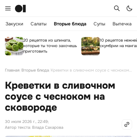
Закуски
Салаты
Вторые блюда
Супы
Выпечка
20 рецептов из шпината,
10 рецептов нежн
которые ты точно захочешь
скумбрии на манга
приготовить
Главная
/
Вторые блюда
/
Креветки в сливочном соусе с чесноком на сковороде
Креветки в сливочном
соусе с чесноком на
сковороде
30 июля 2026 г., 22:49
;
Автор текста: Влада Сахарова