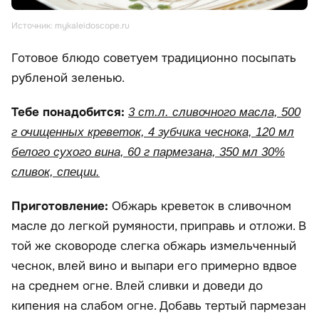
Источник: mykaleidoscope.ru
Готовое блюдо советуем традиционно посыпать
рубленой зеленью.
Тебе понадобится:
3 ст.л. сливочного масла, 500
г очищенных креветок, 4 зубчика чеснока, 120 мл
белого сухого вина, 60 г пармезана, 350 мл 30%
сливок, специи.
Приготовление:
Обжарь креветок в сливочном
масле до легкой румяности, приправь и отложи. В
той же сковороде слегка обжарь измельченный
чеснок, влей вино и выпари его примерно вдвое
на среднем огне. Влей сливки и доведи до
кипения на слабом огне. Добавь тертый пармезан