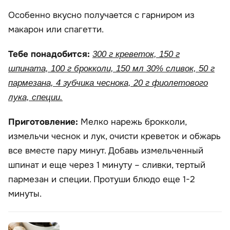
Особенно вкусно получается с гарниром из
макарон или спагетти.
Тебе понадобится:
300 г креветок, 150 г
шпината, 100 г брокколи, 150 мл 30% сливок, 50 г
пармезана, 4 зубчика чеснока, 20 г фиолетового
лука, специи.
Приготовление:
Мелко нарежь брокколи,
измельчи чеснок и лук, очисти креветок и обжарь
все вместе пару минут. Добавь измельченный
шпинат и еще через 1 минуту – сливки, тертый
пармезан и специи. Протуши блюдо еще 1-2
минуты.