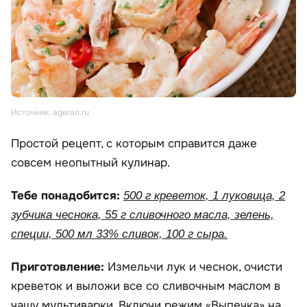
Источник: agerari.ru
Простой рецепт, с которым справится даже
совсем неопытный кулинар.
Тебе понадобится:
500 г креветок, 1 луковица, 2
зубчика чеснока, 55 г сливочного масла, зелень,
специи, 500 мл 33% сливок, 100 г сыра.
Приготовление:
Измельчи лук и чеснок, очисти
креветок и выложи все со сливочным маслом в
чашу мультиварки. Включи режим «Выпечка» на