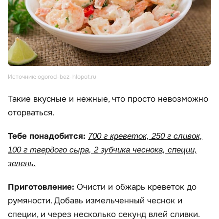
Источник: ogorod-bez-hlopot.ru
Такие вкусные и нежные, что просто невозможно
оторваться.
Тебе понадобится:
700 г креветок, 250 г сливок,
100 г твердого сыра, 2 зубчика чеснока, специи,
зелень.
Приготовление:
Очисти и обжарь креветок до
румяности. Добавь измельченный чеснок и
специи, и через несколько секунд влей сливки.