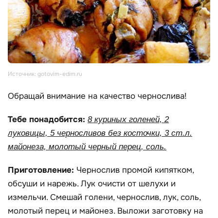
Источник: gotovim-edim.ru
Обращай внимание на качество чернослива!
Тебе понадобится:
8 куриных голеней, 2
луковицы, 5 черносливов без косточки, 3 ст.л.
майонеза, молотый черный перец, соль.
Приготовление:
Чернослив промой кипятком,
обсуши и нарежь. Лук очисти от шелухи и
измельчи. Смешай голени, чернослив, лук, соль,
молотый перец и майонез. Выложи заготовку на