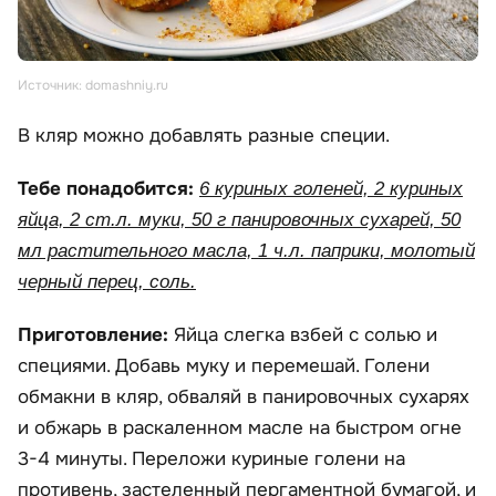
Источник: domashniy.ru
В кляр можно добавлять разные специи.
Тебе понадобится:
6 куриных голеней, 2 куриных
яйца, 2 ст.л. муки, 50 г панировочных сухарей, 50
мл растительного масла, 1 ч.л. паприки, молотый
черный перец, соль.
Приготовление:
Яйца слегка взбей с солью и
специями. Добавь муку и перемешай. Голени
обмакни в кляр, обваляй в панировочных сухарях
и обжарь в раскаленном масле на быстром огне
3-4 минуты. Переложи куриные голени на
противень, застеленный пергаментной бумагой, и