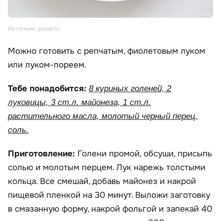
Источник: povar.ru
Можно готовить с репчатым, фиолетовым луком
или луком-пореем.
Тебе понадобится:
8 куриных голеней, 2
луковицы, 3 ст.л. майонеза, 1 ст.л.
растительного масла, молотый черный перец,
соль.
Приготовление:
Голени промой, обсуши, присыпь
солью и молотым перцем. Лук нарежь толстыми
кольца. Все смешай, добавь майонез и накрой
пищевой пленкой на 30 минут. Выложи заготовку
в смазанную форму, накрой фольгой и запекай 40