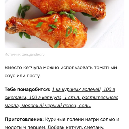
Источник: zen.yandex.ru
Вместо кетчупа можно использовать томатный
соус или пасту.
Тебе понадобится:
1 кг куриных голеней, 100 г
сметаны, 100 г кетчупа, 1 ст.л. растительного
масла, молотый черный перец, соль.
Приготовление:
Куриные голени натри солью и
молотым перцем. Добавь кетчуп, сметану,