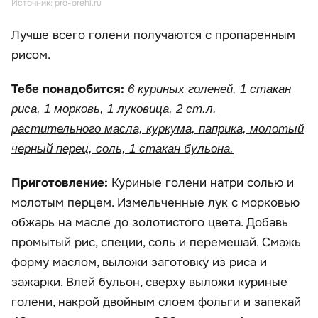
Источник: pro-orehi.ru
Лучше всего голени получаются с пропаренным
рисом.
Тебе понадобится:
6 куриных голеней, 1 стакан
риса, 1 морковь, 1 луковица, 2 ст.л.
растительного масла, куркума, паприка, молотый
черный перец, соль, 1 стакан бульона.
Приготовление:
Куриные голени натри солью и
молотым перцем. Измельченные лук с морковью
обжарь на масле до золотистого цвета. Добавь
промытый рис, специи, соль и перемешай. Смажь
форму маслом, выложи заготовку из риса и
зажарки. Влей бульон, сверху выложи куриные
голени, накрой двойным слоем фольги и запекай