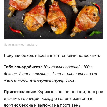
Источник: vkus-landia.ru
Покупай бекон, нарезанный тонкими полосками.
Тебе понадобится:
10 куриных голеней, 100 г
бекона, 2 ст.л. горчицы, 1 ст.л. растительного
масла, молотый черный перец, соль.
Приготовление:
Куриные голени посоли, поперчи
и смажь горчицей. Каждую голень заверни в
ломтик бекона и выложи на противень,