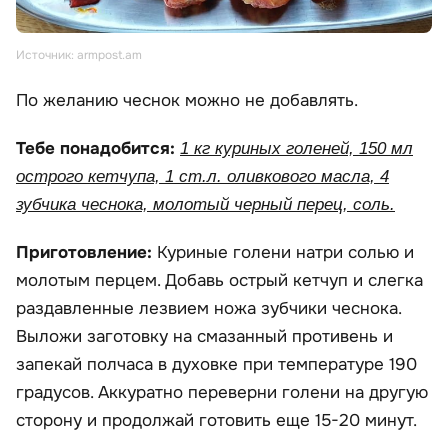
Источник: armpost.am
По желанию чеснок можно не добавлять.
Тебе понадобится:
1 кг куриных голеней, 150 мл
острого кетчупа, 1 ст.л. оливкового масла, 4
зубчика чеснока, молотый черный перец, соль.
Приготовление:
Куриные голени натри солью и
молотым перцем. Добавь острый кетчуп и слегка
раздавленные лезвием ножа зубчики чеснока.
Выложи заготовку на смазанный противень и
запекай полчаса в духовке при температуре 190
градусов. Аккуратно переверни голени на другую
сторону и продолжай готовить еще 15-20 минут.