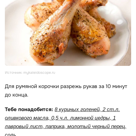
Источник: mykaleidoscope.ru
Для румяной корочки разрежь рукав за 10 минут
до конца.
Тебе понадобится:
8 куриных голеней, 2 ст.л.
оливкового масла, 0,5 ч.л. лимонной цедры, 1
лавровый лист, паприка, молотый черный перец,
соль.