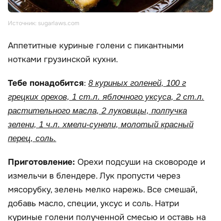
Источник: sugarlaws.com
Аппетитные куриные голени с пикантными
нотками грузинской кухни.
Тебе понадобится
:
8 куриных голеней, 100 г
грецких орехов, 1 ст.л. яблочного уксуса, 2 ст.л.
растительного масла, 2 луковицы, полпучка
зелени, 1 ч.л. хмели-сунели, молотый красный
перец, соль.
Приготовление:
Орехи подсуши на сковороде и
измельчи в блендере. Лук пропусти через
мясорубку, зелень мелко нарежь. Все смешай,
добавь масло, специи, уксус и соль. Натри
куриные голени полученной смесью и оставь на