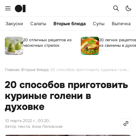
Закуски
Салаты
Вторые блюда
Супы
Выпечка
20 отличных рецептов из
20 легких рецепто
чесночных стрелок
из свинины в духо
Главная
/
Вторые блюда
/
20 способов приготовить куриные голени в духовке
20 способов приготовить
куриные голени в
духовке
10 марта 2022 г., 00:20
;
Автор текста: Анна Липовская