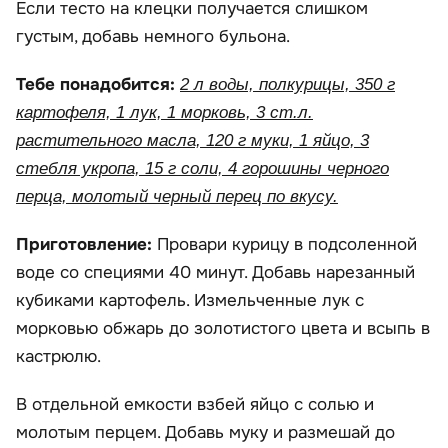
Если тесто на клецки получается слишком
густым, добавь немного бульона.
Тебе понадобится:
2 л воды, полкурицы, 350 г
картофеля, 1 лук, 1 морковь, 3 ст.л.
растительного масла, 120 г муки, 1 яйцо, 3
стебля укропа, 15 г соли, 4 горошины черного
перца, молотый черный перец по вкусу.
Приготовление:
Провари курицу в подсоленной
воде со специями 40 минут. Добавь нарезанный
кубиками картофель. Измельченные лук с
морковью обжарь до золотистого цвета и всыпь в
кастрюлю.
В отдельной емкости взбей яйцо с солью и
молотым перцем. Добавь муку и размешай до