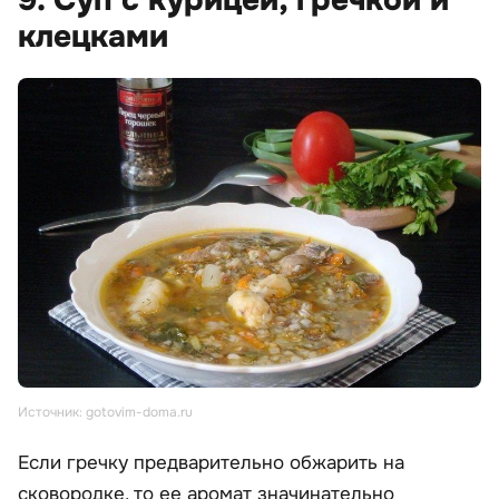
9. Суп с курицей, гречкой и
клецками
Источник: gotovim-doma.ru
Если гречку предварительно обжарить на
сковородке, то ее аромат значинательно