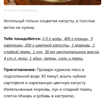
Источник: minsknews.by
Используй только соцветия капусты, а толстые
ветки не нужны.
Тебе понадобится:
2,5 л воды, 400 г курицы, 3
картошки, 250 г цветной капусты, 1 морковь, 1
сладкий перец, 1 лук, 30 мл растительного масла,
4 ст.л. муки, 1 яйцо, зелень, соль и перец.
Приготовление:
Провари куриное мясо в
подсоленной воде 30 минут, всыпь кубики
картофеля и нарезанную цветную капусту.
Измельченные морковь, лук и сладкий перец
слегка обжарь и добавь в кастрюлю.