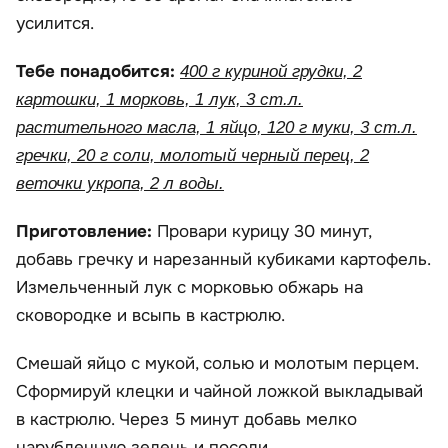
усилится.
Тебе понадобится:
400 г куриной грудки, 2
картошки, 1 морковь, 1 лук, 3 ст.л.
растительного масла, 1 яйцо, 120 г муки, 3 ст.л.
гречки, 20 г соли, молотый черный перец, 2
веточки укропа, 2 л воды.
Приготовление:
Провари курицу 30 минут,
добавь гречку и нарезанный кубиками картофель.
Измельченный лук с морковью обжарь на
сковородке и всыпь в кастрюлю.
Смешай яйцо с мукой, солью и молотым перцем.
Сформируй клецки и чайной ложкой выкладывай
в кастрюлю. Через 5 минут добавь мелко
нарубленную зелень и посоли.