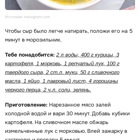
Источник: instagram.com
Чтобы сыр было легче натирать, положи его на 5
минут в морозильник.
Тебе понадобится:
2 л воды, 400 г курицы, 3
картофеля, 1 морковь, 1 репчатый лук, 100 г
твердого сыра, 2 ст.л. муки, 50 г сливочного
масла, 1 яйцо, 1 лавровый лист, 4 горошины
черного перца, 2 ч.л. соли, зелень.
Приготовление:
Нарезанное мясо залей
холодной водой и вари 30 минут. Добавь кубики
картофеля. На сливочном масле обжарь
измельченные лук с морковью. Влей зажарку в
кастрюлю и провари 5 минут.