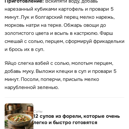
Приготовление:
Вскипяти воду, добавь
нарезанный кубиками картофель и провари 5
минут. Лук и болгарский перец мелко нарежь,
морковь натри на терке. Обжарь овощи до
золотистого цвета и всыпь в кастрюлю. Фарш
смешай с солью, перцем, сформируй фрикадельки
и брось их в суп.
Яйцо слегка взбей с солью, молотым перцем,
добавь муку. Выложи клецки в суп и провари 5
минут. Посоли, поперчи, присыпь мелко
нарубленной зеленью.
Супы
12 супов из форели, которые очень
легко и быстро готовятся