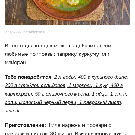
Источник: botanichka.ru
В тесто для клецок можешь добавить свои
любимые приправы: паприку, куркуму или
майоран.
Тебе понадобится:
2 л воды, 400 г куриного филе,
200 г стеблей сельдерея, 1 морковь, 1 лук, 400 г
картофеля, 50 г сливочного масла, 1 яйцо, 1 ст.л.
соли, молотый черный перец, 1 лавровый лист,
зелень.
Приготовление:
Филе нарежь и провари с
лавровым листом 30 минут. Измельченные лук с