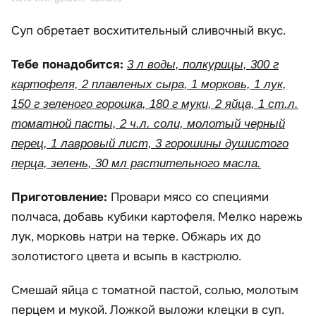
Суп обретает восхитительный сливочный вкус.
Тебе понадобится:
3 л воды, полкурицы, 300 г
картофеля, 2 плавленых сыра, 1 морковь, 1 лук,
150 г зеленого горошка, 180 г муки, 2 яйца, 1 ст.л.
томатной пасты, 2 ч.л. соли, молотый черный
перец, 1 лавровый лист, 3 горошины душистого
перца, зелень, 30 мл растительного масла.
Приготовление:
Провари мясо со специями
полчаса, добавь кубики картофеля. Мелко нарежь
лук, морковь натри на терке. Обжарь их до
золотистого цвета и всыпь в кастрюлю.
Смешай яйца с томатной пастой, солью, молотым
перцем и мукой. Ложкой выложи клецки в суп.