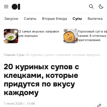
Закуски
Салаты
Вторые блюда
Супы
Выпечка
12 самых вкусных заправок
Гороховый суп в а
для окрошки
казане: 6 отличных
приготовления
Главная
/
Супы
/
20 куриных супов с клецками, которые придутся по вкусу каждому
20 куриных супов с
клецками, которые
придутся по вкусу
каждому
7 июля 2026 г., 13:48
;