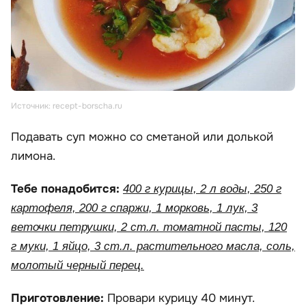
Источник: recept-borscha.ru
Подавать суп можно со сметаной или долькой
лимона.
Тебе понадобится:
400 г курицы, 2 л воды, 250 г
картофеля, 200 г спаржи, 1 морковь, 1 лук, 3
веточки петрушки, 2 ст.л. томатной пасты, 120
г муки, 1 яйцо, 3 ст.л. растительного масла, соль,
молотый черный перец.
Приготовление:
Провари курицу 40 минут.