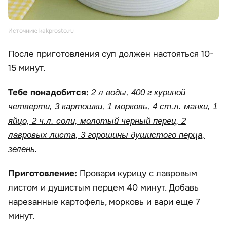
Источник: kakprosto.ru
После приготовления суп должен настояться 10-
15 минут.
Тебе понадобится:
2 л воды, 400 г куриной
четверти, 3 картошки, 1 морковь, 4 ст.л. манки, 1
яйцо, 2 ч.л. соли, молотый черный перец, 2
лавровых листа, 3 горошины душистого перца,
зелень.
Приготовление:
Провари курицу с лавровым
листом и душистым перцем 40 минут. Добавь
нарезанные картофель, морковь и вари еще 7
минут.