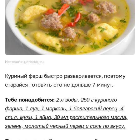
Источник: yedaday.ru
Куриный фарш быстро разваривается, поэтому
старайся готовить его не дольше 7 минут.
Тебе понадобится:
2 л воды, 250 г куриного
фарша, 1 лук, 1 морковь, 1 болгарский перец, 4
ст.л. муки, 1 яйцо, 30 мл растительного масла,
зелень, молотый черный перец и соль по вкусу.