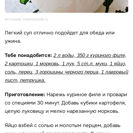
Источник: interiorscafe.ru
Легкий суп отлично подойдет для обеда или
ужина.
Тебе понадобится:
2 л воды, 350 г куриного филе,
2 картошки, 1 морковь, 1 лук, 5 ст.л. муки, 1 яйцо,
соль, перец, 3 горошины черного перца, 1 лавровый
лист, петрушка.
Приготовление:
Нарежь куриное филе и провари
со специями 30 минут. Добавь кубики картофеля,
целую луковицу и мелко нарезанную морковь.
Яйцо взбей с солью и молотым перцем, добавь