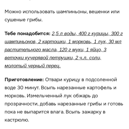
Можно использовать шампиньоны, вешенки или
сушеные грибы.
Тебе понадобится:
2,5 л воды, 400 г курицы, 300 г
шампиньонов, 2 картошки, 1 морковь, 1 лук, 30 мл
растительного масла, 120 г муки, 1 яйцо, 3
веточки кучерявой петрушки, 2 ч.л. соли,
молотый черный перец.
Приготовление:
Отвари курицу в подсоленной
воде 30 минут. Всыпь нарезанные картофель и
морковь. Измельченный лук обжарь до
прозрачности, добавь нарезанные грибы и готовь
пока не выпарится влага. Всыпь зажарку в
кастрюлю.