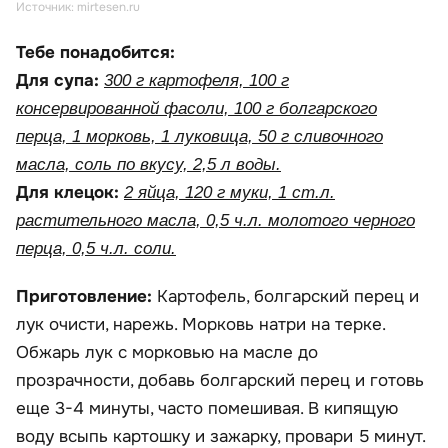
Источник: mirtesen.ru
Тебе понадобится:
Для супа:
300 г картофеля, 100 г
консервированной фасоли, 100 г болгарского
перца, 1 морковь, 1 луковица, 50 г сливочного
масла, соль по вкусу, 2,5 л воды.
Для клецок:
2 яйца, 120 г муки, 1 ст.л.
растительного масла, 0,5 ч.л. молотого черного
перца, 0,5 ч.л. соли.
Приготовление:
Картофель, болгарский перец и
лук очисти, нарежь. Морковь натри на терке.
Обжарь лук с морковью на масле до
прозрачности, добавь болгарский перец и готовь
еще 3-4 минуты, часто помешивая. В кипящую
воду всыпь картошку и зажарку, провари 5 минут.