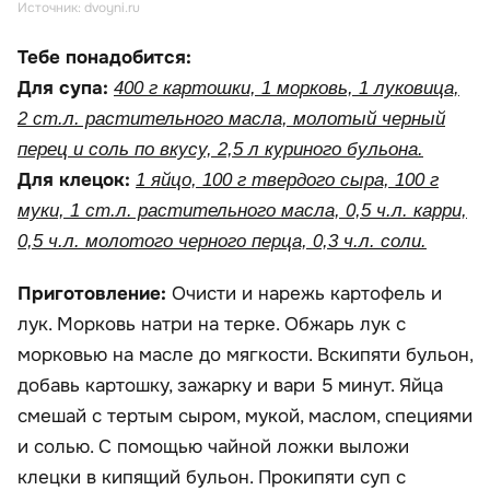
Источник: dvoyni.ru
Тебе понадобится:
Для супа:
400 г картошки, 1 морковь, 1 луковица,
2 ст.л. растительного масла, молотый черный
перец и соль по вкусу, 2,5 л куриного бульона.
Для клецок:
1 яйцо, 100 г твердого сыра, 100 г
муки, 1 ст.л. растительного масла, 0,5 ч.л. карри,
0,5 ч.л. молотого черного перца, 0,3 ч.л. соли.
Приготовление:
Очисти и нарежь картофель и
лук. Морковь натри на терке. Обжарь лук с
морковью на масле до мягкости. Вскипяти бульон,
добавь картошку, зажарку и вари 5 минут. Яйца
смешай с тертым сыром, мукой, маслом, специями
и солью. С помощью чайной ложки выложи
клецки в кипящий бульон. Прокипяти суп с