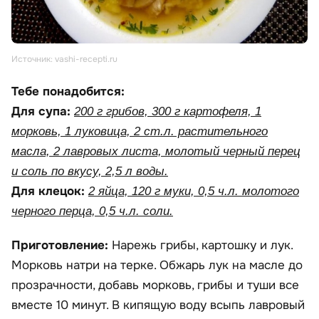
Источник: vashi-recepti.ru
Тебе понадобится:
Для супа:
200 г грибов, 300 г картофеля, 1
морковь, 1 луковица, 2 ст.л. растительного
масла, 2 лавровых листа, молотый черный перец
и соль по вкусу, 2,5 л воды.
Для клецок:
2 яйца, 120 г муки, 0,5 ч.л. молотого
черного перца, 0,5 ч.л. соли.
Приготовление:
Нарежь грибы, картошку и лук.
Морковь натри на терке. Обжарь лук на масле до
прозрачности, добавь морковь, грибы и туши все
вместе 10 минут. В кипящую воду всыпь лавровый