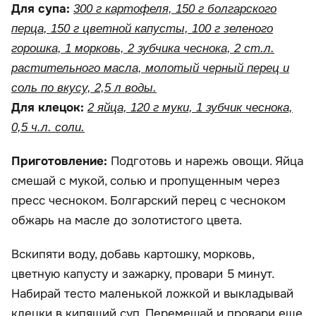
Для супа:
300 г картофеля, 150 г болгарского
перца, 150 г цветной капусты, 100 г зеленого
горошка, 1 морковь, 2 зубчика чеснока, 2 ст.л.
растительного масла, молотый черный перец и
соль по вкусу, 2,5 л воды.
Для клецок:
2 яйца, 120 г муки, 1 зубчик чеснока,
0,5 ч.л. соли.
Приготовление:
Подготовь и нарежь овощи. Яйца
смешай с мукой, солью и пропущенным через
пресс чесноком. Болгарский перец с чесноком
обжарь на масле до золотистого цвета.
Вскипяти воду, добавь картошку, морковь,
цветную капусту и зажарку, провари 5 минут.
Набирай тесто маленькой ложкой и выкладывай
клецки в кипящий суп. Перемешай и провари еще