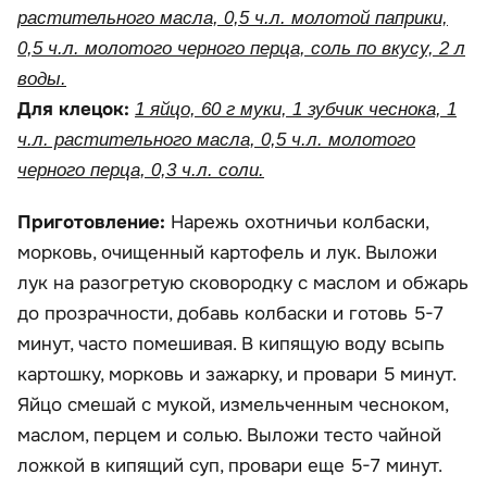
растительного масла, 0,5 ч.л. молотой паприки,
0,5 ч.л. молотого черного перца, соль по вкусу, 2 л
воды.
Для клецок:
1 яйцо, 60 г муки, 1 зубчик чеснока, 1
ч.л. растительного масла, 0,5 ч.л. молотого
черного перца, 0,3 ч.л. соли.
Приготовление:
Нарежь охотничьи колбаски,
морковь, очищенный картофель и лук. Выложи
лук на разогретую сковородку с маслом и обжарь
до прозрачности, добавь колбаски и готовь 5-7
минут, часто помешивая. В кипящую воду всыпь
картошку, морковь и зажарку, и провари 5 минут.
Яйцо смешай с мукой, измельченным чесноком,
маслом, перцем и солью. Выложи тесто чайной
ложкой в кипящий суп, провари еще 5-7 минут.