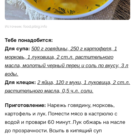
Источник: food.pibig.info
Тебе понадобится:
Для супа:
500 г говядины, 250 г картофеля, 1
морковь, 1 луковица, 2 ст.л. растительного
масла, молотый черный перец и соль по вкусу, 3 л
воды.
Для клецок:
2 яйца, 120 г муки, 1 луковица, 2 ст.л.
растительного масла, 0,5 ч.л. соли.
Приготовление:
Нарежь говядину, морковь,
картофель и лук. Помести мясо в кастрюлю с
водой и провари 60 минут. Лук обжарь на масле
до прозрачности. Всыпь в кипящий суп