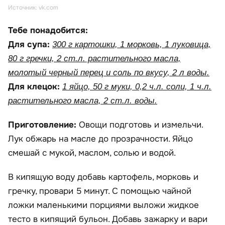
Источник: vk.com
Тебе понадобится:
Для супа:
300 г картошки, 1 морковь, 1 луковица,
80 г гречки, 2 ст.л. растительного масла,
молотый черный перец и соль по вкусу, 2 л воды.
Для клецок:
1 яйцо, 50 г муки, 0,2 ч.л. соли, 1 ч.л.
растительного масла, 2 ст.л. воды.
Приготовление:
Овощи подготовь и измельчи.
Лук обжарь на масле до прозрачности. Яйцо
смешай с мукой, маслом, солью и водой.
В кипящую воду добавь картофель, морковь и
гречку, провари 5 минут. С помощью чайной
ложки маленькими порциями выложи жидкое
тесто в кипящий бульон. Добавь зажарку и вари