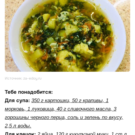
Источник: za-edoy.ru
Тебе понадобится:
Для супа:
350 г картошки, 50 г крапивы, 1
морковь, 1 луковица, 40 г сливочного масла, 3
горошины черного перца, соль и зелень по вкусу,
2,5 л воды.
Для клецок:
2 яйца, 120 г кукурузной муки, 1 ст.л.