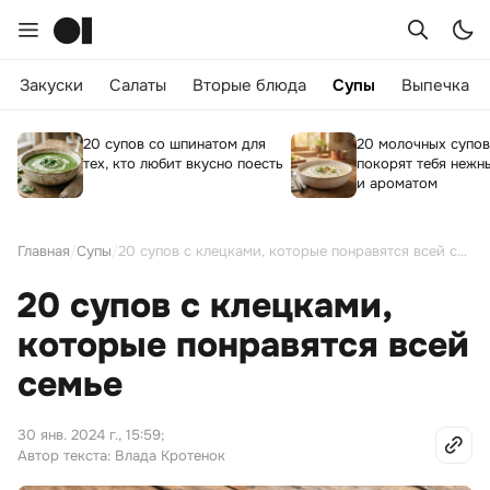
Закуски
Салаты
Вторые блюда
Супы
Выпечка
20 супов со шпинатом для
20 молочных супов
тех, кто любит вкусно поесть
покорят тебя нежн
и ароматом
Главная
/
Супы
/
20 супов с клецками, которые понравятся всей семье
20 супов с клецками,
которые понравятся всей
семье
30 янв. 2024 г., 15:59
;
Автор текста: Влада Кротенок