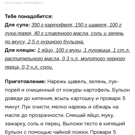
Источник: montisbar.ru
Тебе понадобится:
Для супа:
350 г картофеля, 150 г щавеля, 100 г
лука-порея, 40 г сливочного масла, соль и зелень
по вкусу, 2,5 л куриного бульона.
Для клецок:
1 яйцо, 100 г муки, 1 луковица, 1 ст.л.
растительного масла, 0,3 ч.л. молотого черного
перца, 0,3 ч.л. соли.
Приготовление:
Нарежь щавель, зелень, лук-
порей и очищенный от кожуры картофель. Бульон
доведи до кипения, всыпь картошку и провари 5
минут. Лук очисти, мелко нарежь и обжарь на
масле до прозрачности. Смешай яйцо, муку,
зажарку, соль и перец. Выложи тесто в кипящий
бульон с помощью чайной ложки. Провари 5