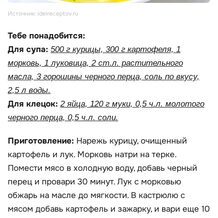
Источник: ideireceptov.ru
Тебе понадобится:
Для супа:
500 г курицы, 300 г картофеля, 1
морковь, 1 луковица, 2 ст.л. растительного
масла, 3 горошины черного перца, соль по вкусу,
2,5 л воды.
Для клецок:
2 яйца, 120 г муки, 0,5 ч.л. молотого
черного перца, 0,5 ч.л. соли.
Приготовление:
Нарежь курицу, очищенный
картофель и лук. Морковь натри на терке.
Помести мясо в холодную воду, добавь черный
перец и провари 30 минут. Лук с морковью
обжарь на масле до мягкости. В кастрюлю с
мясом добавь картофель и зажарку, и вари еще 10