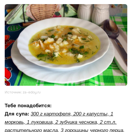
Источник: za-edoy.ru
Тебе понадобится:
Для супа:
300 г картофеля, 200 г капусты, 1
морковь, 1 луковица, 2 зубчика чеснока, 2 ст.л.
растительного масла, 3 горошины черного перца,