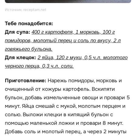
Источник: receptam.net
Тебе понадобится:
Для супа:
400 г картофеля, 1 морковь, 100 г
помидоров, молотый перец и соль по вкусу, 2 л
говяжьего бульона.
Для клецок:
2 яйца, 120 г муки, 0,5 ч.л. молотого
черного перца, 0,3 ч.л. соли.
Приготовление:
Нарежь помидоры, морковь и
очищенный от кожуры картофель. Вскипяти
бульон, добавь измельченные овощи и провари 5
минут. Яйца смешай с мукой, молотым перцем и
солью. Выложи клецки в кипящий бульон с
помощью маленькой ложки и провари 8 минут.
Добавь соль и молотый перец, а через 2 минуты