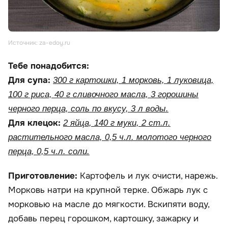
Источник: za-edoy.ru
Тебе понадобится:
Для супа:
300 г картошки, 1 морковь, 1 луковица,
100 г риса, 40 г сливочного масла, 3 горошины
черного перца, соль по вкусу, 3 л воды.
Для клецок:
2 яйца, 140 г муки, 2 ст.л.
растительного масла, 0,5 ч.л. молотого черного
перца, 0,5 ч.л. соли.
Приготовление:
Картофель и лук очисти, нарежь.
Морковь натри на крупной терке. Обжарь лук с
морковью на масле до мягкости. Вскипяти воду,
добавь перец горошком, картошку, зажарку и