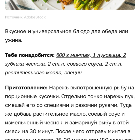
Источник: AdobeStock
Вкусное и универсальное блюдо для обеда или
ужина.
Тебе понадобится:
600 г минтая, 1 луковица, 2
зубчика чеснока, 2 ст.л. соевого соуса, 2 ст.л.
растительного масла, специи.
Приготовление:
Нарежь выпотрошенную рыбу на
порционные кусочки. Отдельно тонко нарежь лук,
смешай его со специями и разомни руками. Туда
же добавь растительное масло, соевый соус и
измельченный чеснок, и замаринуй рыбу в этой
смеси на 30 минут. После чего отправь минтая в