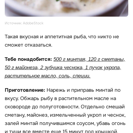
Источник: AdobeStock
Такая вкусная и аппетитная рыба, что никто не
сможет отказаться.
Тебе понадобится:
500 г минтая, 120 г сметаны,
50 г майонеза, 2 зубчика чеснока, 1 пучок укропа,
растительное масло, соль, специи.
Приготовление:
Нарежь и приправь минтай по
вкусу. Обжарь рыбу в растительном масле на
сковороде до полуготовности. Отдельно смешай
сметану, майонез, измельченный укроп и чеснок,
залей минтай получившимся соусом, убавь огонь
и туши все вместе еще 15 минут под крышкой.