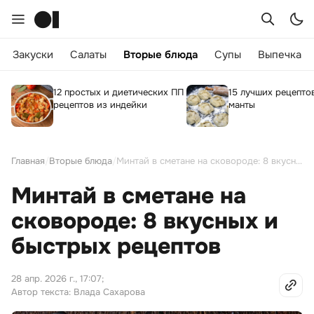
Закуски
Салаты
Вторые блюда
Супы
Выпечка
12 простых и диетических ПП
15 лучших рецептов
рецептов из индейки
манты
Главная
/
Вторые блюда
/
Минтай в сметане на сковороде: 8 вкусных и быстрых рецептов
Минтай в сметане на
сковороде: 8 вкусных и
быстрых рецептов
28 апр. 2026 г., 17:07
;
Автор текста: Влада Сахарова