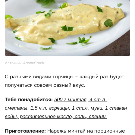
Источник: AdobeStock
С разными видами горчицы – каждый раз будет
получаться совсем разный вкус.
Тебе понадобится:
500 г минтая, 4 ст.л.
сметаны, 1,5 ч.л. горчицы, 1 ст.л. муки, 1 стакан
воды, растительное масло, соль, специи.
Приготовление:
Нарежь минтай на порционные