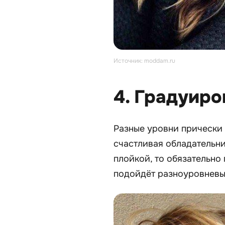
Источник: moddam.ru
4. Градуир
Разные уровни прически 
счастливая обладательни
плойкой, то обязательно
подойдёт разноуровневы