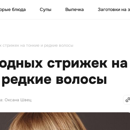
орые блюда
Супы
Выпечка
Заготовки на 
 стрижек на тонкие и редкие волосы
одных стрижек на
 редкие волосы
та: Оксана Швец