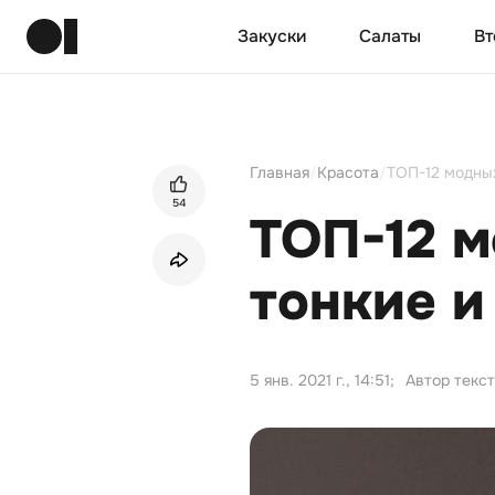
Закуски
Салаты
Вт
Главная
/
Красота
/
ТОП-12 модных
54
ТОП-12 м
тонкие и
5 янв. 2021 г., 14:51
;
Автор текс