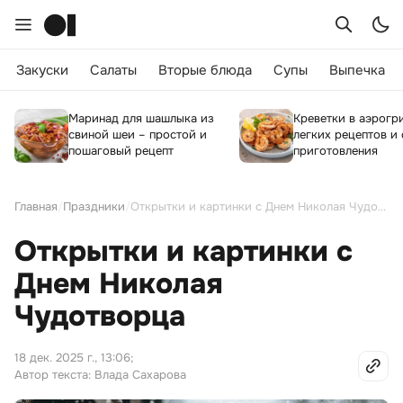
Закуски
Салаты
Вторые блюда
Супы
Выпечка
Маринад для шашлыка из
Креветки в аэрогри
свиной шеи – простой и
легких рецептов и
пошаговый рецепт
приготовления
Главная
/
Праздники
/
Открытки и картинки с Днем Николая Чудотворца
Открытки и картинки с
Днем Николая
Чудотворца
18 дек. 2025 г., 13:06
;
Автор текста: Влада Сахарова