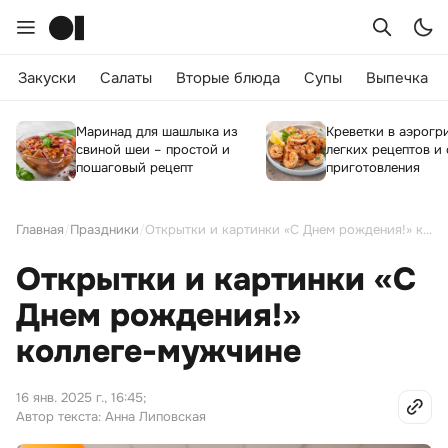
Закуски
Салаты
Вторые блюда
Супы
Выпечка
Маринад для шашлыка из
Креветки в аэрогри
свиной шеи – простой и
легких рецептов и
пошаговый рецепт
приготовления
Главная
/
Праздники
/
Открытки и картинки «С Днем рождения!» коллеге-мужчине
Открытки и картинки «С
Днем рождения!»
коллеге-мужчине
16 янв. 2025 г., 16:45
;
Автор текста: Анна Липовская