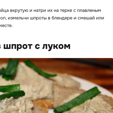
йца вкрутую и натри их на терке с плавленым
оп, измельчи шпроты в блендере и смешай или
месте.
з шпрот с луком