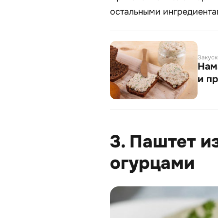
остальными ингредиентам
Закуск
Нам
и п
3. Паштет и
огурцами