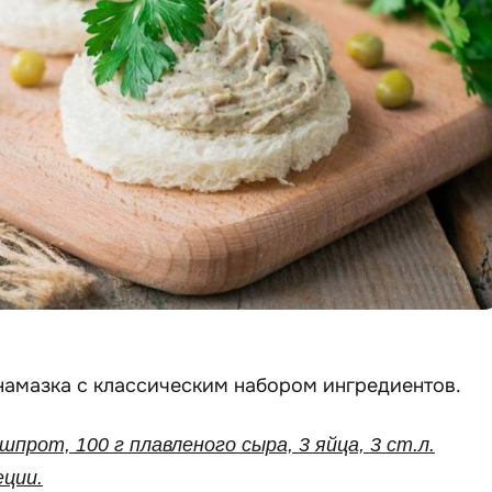
намазка с классическим набором ингредиентов.
 шпрот, 100 г плавленого сыра, 3 яйца, 3 ст.л.
еции.