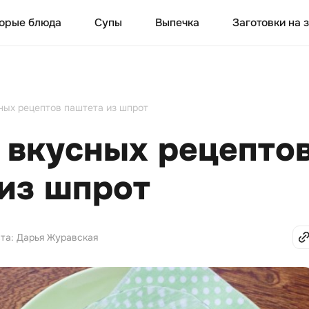
орые блюда
Супы
Выпечка
Заготовки на 
ных рецептов паштета из шпрот
 вкусных рецепто
из шпрот
ста: Дарья Журавская