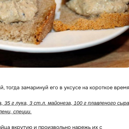
й, тогда замаринуй его в уксусе на короткое время
а, 35 г лука, 3 ст.л. майонеза, 100 г плавленого сыра
лени, специи.
яйца вкрутую и произвольно нарежь их с