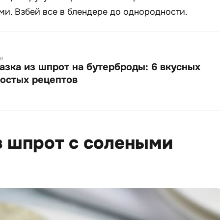
и. Взбей все в блендере до однородности.
и
азка из шпрот на бутерброды: 6 вкусных
ростых рецептов
з шпрот с солеными