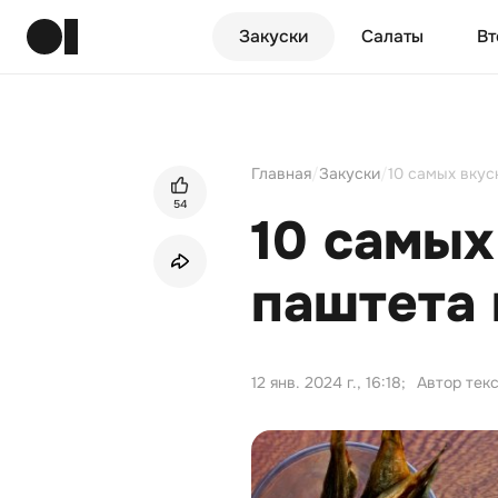
Закуски
Салаты
Вт
Главная
/
Закуски
/
10 самых вкус
54
10 самых
паштета 
12 янв. 2024 г., 16:18
;
Автор тек