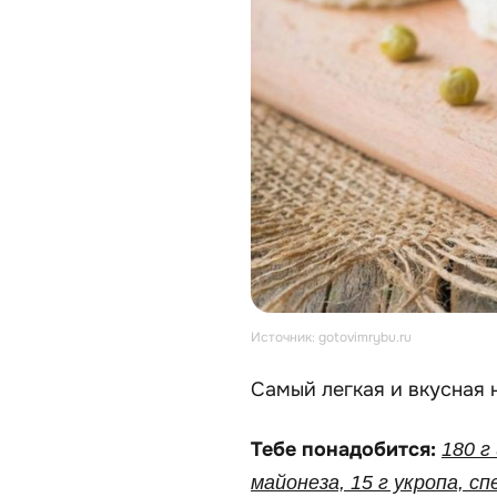
Источник: gotovimrybu.ru
Самый легкая и вкусная 
Тебе понадобится:
180 г
майонеза, 15 г укропа, сп